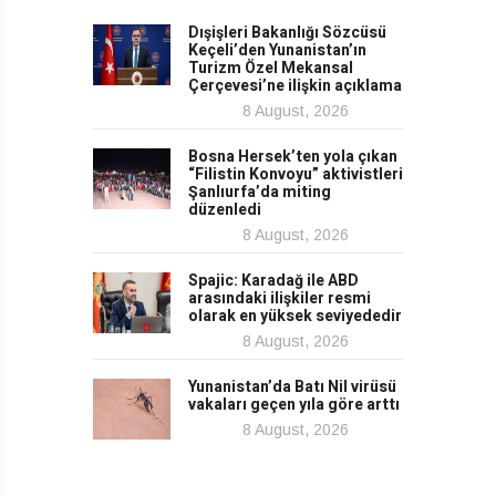
Dışişleri Bakanlığı Sözcüsü
Keçeli’den Yunanistan’ın
Turizm Özel Mekansal
Çerçevesi’ne ilişkin açıklama
8 August, 2026
Bosna Hersek’ten yola çıkan
“Filistin Konvoyu” aktivistleri
Şanlıurfa’da miting
düzenledi
8 August, 2026
Spajic: Karadağ ile ABD
arasındaki ilişkiler resmi
olarak en yüksek seviyededir
8 August, 2026
Yunanistan’da Batı Nil virüsü
vakaları geçen yıla göre arttı
8 August, 2026