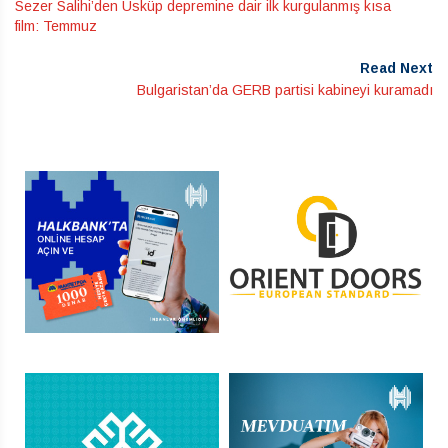
Sezer Salihi’den Üsküp depremine dair ilk kurgulanmış kısa
film: Temmuz
Read Next
Bulgaristan’da GERB partisi kabineyi kuramadı