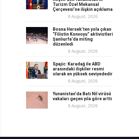
Turizm Özel Mekansal
Çerçevesi’ne ilişkin açıklama
8 August, 2026
Bosna Hersek’ten yola çıkan
“Filistin Konvoyu” aktivistleri
Şanlıurfa’da miting
düzenledi
8 August, 2026
Spajic: Karadağ ile ABD
arasındaki ilişkiler resmi
olarak en yüksek seviyededir
8 August, 2026
Yunanistan’da Batı Nil virüsü
vakaları geçen yıla göre arttı
8 August, 2026