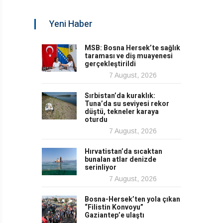
Yeni Haber
MSB: Bosna Hersek’te sağlık
taraması ve diş muayenesi
gerçekleştirildi
7 August, 2026
Sırbistan’da kuraklık:
Tuna’da su seviyesi rekor
düştü, tekneler karaya
oturdu
7 August, 2026
Hırvatistan’da sıcaktan
bunalan atlar denizde
serinliyor
7 August, 2026
Bosna-Hersek’ten yola çıkan
“Filistin Konvoyu”
Gaziantep’e ulaştı