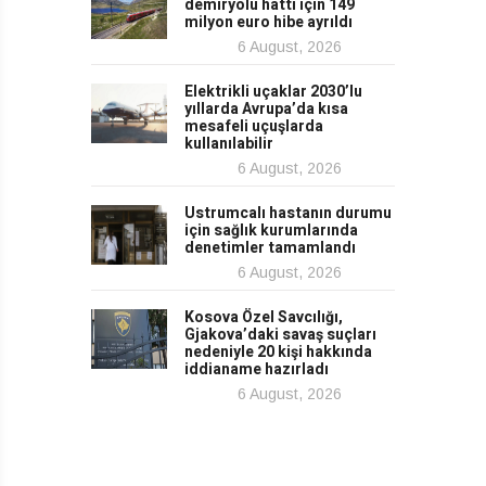
demiryolu hattı için 149
milyon euro hibe ayrıldı
6 August, 2026
Elektrikli uçaklar 2030’lu
yıllarda Avrupa’da kısa
mesafeli uçuşlarda
kullanılabilir
6 August, 2026
Ustrumcalı hastanın durumu
için sağlık kurumlarında
denetimler tamamlandı
6 August, 2026
Kosova Özel Savcılığı,
Gjakova’daki savaş suçları
nedeniyle 20 kişi hakkında
iddianame hazırladı
6 August, 2026