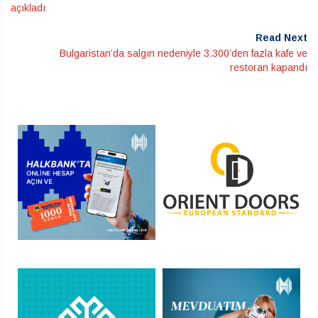
açıkladı
Read Next
Bulgaristan’da salgın nedeniyle 3.300’den fazla kafe ve
restoran kapandı