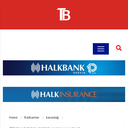
Home
Balkanlar
karadağ