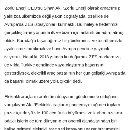
Zorlu Enerji CEO’su Sinan Ak, “Zorlu Enerji olarak amacımız
yalnızca ülkemizde değil yakın coğrafyada, özellikle de
Avrupa’da ZES istasyonları kurmaktı. Bu ihaleyle hedefimizi
gerçekleştirme yönünde ilk ve bizim için anlamlı bir adım atmış
olduk. Karadağ’a taşacağımız bilgi birikimimiz ve tecrübemizle
ayak izimizi bırakmak ve bunu Avrupa geneline yaymak
istiyoruz. Nasıl ki, 2018 yılında kurduğumuz ZES markamızı,
üç yılda Türkiye genelinde yaygınlaştırma başarısını
gösterdiysek, elektrikli araç pazarının her gün geliştiği Avrupa’da
da başarılı olmak üzere yola çıktık” dedi.
Elektrikli araçların artık tüm dünyanın gündeminde olduğunu
vurgulayan Ak, “Elektrikli araçların pandemiye rağmen toplam
pazar içinde yüzde 100 den fazla büyümesi ve karbon azalımı
odaklı işlerin de tüm dünyanın en önemli ajandalarından biri
haline gelmesi elektrikli araç şarj istasyonu pazar büyümesini