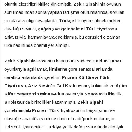
olumlu eleştirileri birlikte dinlemiştik.
Zekir Sipahi
’nin oyunun
sunulmasından sonra yapılan tartışma oturumlarında, sorulan
sorulara verdiği cevaplarda,
Türkçe
bir oyun sahnelemekten
duyduğu sevinci,
çağdaş ve geleneksel Türk tiyatrosu
anlayışıyla harmanlayarak açıklamış, bu görüşleri o zaman
ülke basınında önemli yer almıştı.
Zekir Sipahi
tiyatrosunun başarısını sadece
Haldun Taner
oyunlarıyla açıklamak, kimilerine göre sanatsal anlamda
daraltıcı anlamlarda içerebilir.
Prizren Kültürevi Türk
Tiyatrosu, Aziz Nesin’
in
Gol Kralı
oyunuyla ikincilik ve
Agim
Rifat Yeşeren’in Minus-Plus
oyunuyla
Kosova’
da ikincilik,
Sırbistan’
da birincilikler kazanmıştır.
Zekir Sipahi
yönetimindeki
Prizren Türk
Tiyatrosunun başarısının ve
ulaştığı sanat düzeyinin rastlantı olmadığını kanıtlamıştır.
Prizrenli tiyatrocular
Türkiye’
ye ilk defa
1990
yılında gitmiştir.