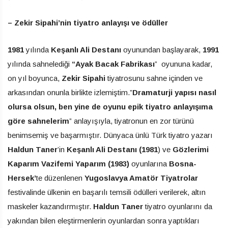
– Zekir Sipahi’nin tiyatro anlayışı ve ödüller
1981
yılında
Keşanlı Ali Destanı
oyunundan başlayarak,
1991
yılında sahnelediği
“Ayak Bacak Fabrikası
” oyununa kadar,
on yıl boyunca,
Zekir Sipahi
tiyatrosunu sahne içinden ve
arkasından onunla birlikte izlemiştim.”
Dramaturji yapısı nasıl
olursa olsun, ben yine de oyunu epik tiyatro anlayışıma
göre
sahnelerim
” anlayışıyla, tiyatronun en zor türünü
benimsemiş ve başarmıştır. Dünyaca ünlü Türk tiyatro yazarı
Haldun Taner
’in
Keşanlı Ali Destanı (1981
) ve
Gözlerimi
Kaparım Vazifemi Yaparım (1983)
oyunlarına
Bosna-
Hersek’
te düzenlenen
Yugoslavya Amatör Tiyatrolar
festivalinde ülkenin en başarılı temsili ödülleri verilerek, altın
maskeler kazandırmıştır.
Haldun Taner
tiyatro oyunlarını da
yakından bilen eleştirmenlerin oyunlardan sonra yaptıkları