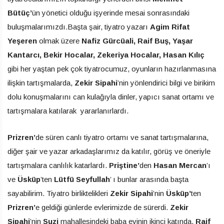
Bütüç’
ün yönetici olduğu işyerinde mesai sonrasındaki
buluşmalarımızdı.Başta şair, tiyatro yazarı
Agim Rifat
Yeşeren
olmak üzere
Nafiz Gürcüali, Raif Buş, Yaşar
Kantarcı, Bekir Hocalar, Zekeriya Hocalar, Hasan Kılıç
gibi her yaştan pek çok tiyatrocumuz, oyunların hazırlanmasına
ilişkin tartışmalarda,
Zekir Sipahi
’nin yönlendirici bilgi ve birikim
dolu konuşmalarını can kulağıyla dinler, yapıcı sanat ortamı ve
tartışmalara katılarak yararlanırlardı.
Prizren’
de süren canlı tiyatro ortamı ve sanat tartışmalarına,
diğer şair ve yazar arkadaşlarımız da katılır, görüş ve öneriyle
tartışmalara canlılık katarlardı.
Priştine’
den
Hasan Mercan
’ı
ve
Üsküp
’ten
Lütfü Seyfullah
’ ı bunlar arasında başta
sayabilirim. Tiyatro birliktelikleri
Zekir Sipahi
’nin
Üsküp’
ten
Prizren’
e geldiği günlerde evlerimizde de sürerdi.
Zekir
Sipahi
’nin
Suzi
mahallesindeki baba evinin ikinci katında,
Raif