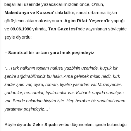
başarıları üzerinde yazacaklarımızdan önce, O’nun,
Makedonya ve Kosova’
daki kültür, sanat ortamına ilişkin
görüşlerini aktarmak istiyorum.
Agim Rifat Yeşeren
’le yaptığı
ve
09.06.1990
yılında,
Tan Gazetesi
’nde yayınlanan söyleşide
şöyle diyordu:
– Sanatsal bir ortam yaratmak peşindeyiz
“…Türk halkının toplam nüfusu yüzbinin üzerinde, küçük bir
şehire sığdırabilirsiniz bu halkı. Ama gelenek midir, nedir, kırk
kadar şairi var, öykü, roman, tiyatro yazarları var.Müzisyenler,
şarkıcılar, ressamlar, tiyatrocular var. Kabarık sayıda sanatçısı
var. Bende onlardan biriyim işte. Hep beraber bir sanatsal ortam
yaratmak peşindeyiz…”
Böyle diyordu
Zekir Sipahi
ve bu düşünceleri, içinde bulunduğu