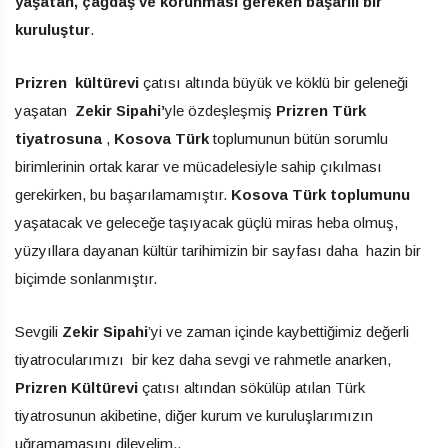
yaşatan, çağdaş ve korunması gereken başarılı bir
kuruluştur
.
Prizren kültürevi
çatısı altında büyük ve köklü bir geleneği
yaşatan
Zekir Sipahi’
yle özdeşleşmiş
Prizren Türk
tiyatrosuna
,
Kosova Türk
toplumunun bütün sorumlu
birimlerinin ortak karar ve mücadelesiyle sahip çıkılması
gerekirken, bu başarılamamıştır.
Kosova Türk toplumunu
yaşatacak ve geleceğe taşıyacak güçlü miras heba olmuş,
yüzyıllara dayanan kültür tarihimizin bir sayfası daha hazin bir
biçimde sonlanmıştır.
Sevgili
Zekir Sipahi
’yi ve zaman içinde kaybettiğimiz değerli
tiyatrocularımızı bir kez daha sevgi ve rahmetle anarken,
Prizren Kültürevi
çatısı altından sökülüp atılan Türk
tiyatrosunun akibetine, diğer kurum ve kuruluşlarımızın
uğramamasını dileyelim..