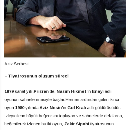
Aziz Serbest
– Tiyatrosunun oluşum süreci
1979
sanat yılı,
Prizren
’de,
Nazım Hikmet’
in
Enayi
adlı
oyunun sahnelenmesiyle başlar.Hemen ardından gelen ikinci
oyun
1980
yılında
Aziz Nesin’
in
Gol Kralı
adlı güldürüsüdür.
İzleyicilerin büyük beğenisini toplayan ve sahnelerde defalarca,
beğenilerek izlenen bu iki oyun,
Zekir Sipahi
tiyatrosunun