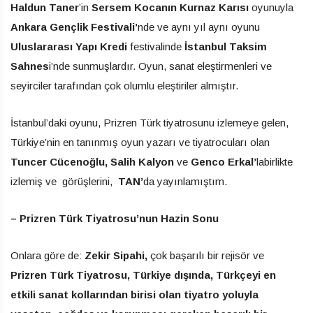
Haldun Taner
’in
Sersem Kocanın Kurnaz Karısı
oyunuyla
Ankara Gençlik Festivali’
nde ve aynı yıl aynı oyunu
Uluslararası Yapı Kredi
festivalinde
İstanbul Taksim
Sahnes
i’nde sunmuşlardır. Oyun, sanat eleştirmenleri ve
seyirciler tarafından çok olumlu eleştiriler almıştır.
İstanbul’daki oyunu, Prizren Türk tiyatrosunu izlemeye gelen,
Türkiye’nin en tanınmış oyun yazarı ve tiyatrocuları olan
Tuncer Cücenoğlu, Salih Kalyon
ve
Genco Erkal’
labirlikte
izlemiş ve görüşlerini,
TAN’
da yayınlamıştım.
– Prizren Türk Tiyatrosu’nun Hazin Sonu
Onlara göre de:
Zekir Sipahi,
çok başarılı bir rejisör ve
Prizren Türk Tiyatrosu, Türkiye dışında, Türkçeyi en
etkili sanat kollarından birisi olan tiyatro yoluyla