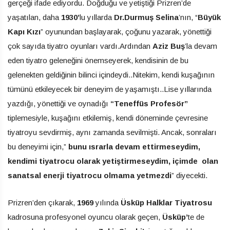
gerçeği ifade ediyordu. Doğduğu ve yetiştiği Prizren’de
yaşatılan, daha
1930’
lu yıllarda
Dr.Durmuş Selina
’nın, “
Büyük
Kapı Kızı
” oyunundan başlayarak, çoğunu yazarak, yönettiği
çok sayıda tiyatro oyunları vardı.Ardından
Aziz Buş
’la devam
eden tiyatro geleneğini önemseyerek, kendisinin de bu
gelenekten geldiğinin bilinci içindeydi..Nitekim, kendi kuşağının
tümünü etkileyecek bir deneyim de yaşamıştı..Lise yıllarında
yazdığı, yönettiği ve oynadığı
“Teneffüs Profesör”
tiplemesiyle, kuşağını etkilemiş, kendi döneminde çevresine
tiyatroyu sevdirmiş, aynı zamanda sevilmişti. Ancak, sonraları
bu deneyimi için,”
bunu ısrarla devam ettirmeseydim,
kendimi tiyatrocu olarak yetiştirmeseydim, içimde olan
sanatsal enerji tiyatrocu olmama yetmezdi
” diyecekti.
Prizren’den çıkarak,
1969
yılında
Üsküp Halklar Tiyatrosu
kadrosuna profesyonel oyuncu olarak geçen,
Üsküp’
te de