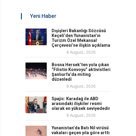
Yeni Haber
Dışişleri Bakanlığı Sözcüsü
Keçeli’den Yunanistan’ın
Turizm Özel Mekansal
Çerçevesi’ne ilişkin açıklama
8 August, 2026
Bosna Hersek’ten yola çıkan
“Filistin Konvoyu” aktivistleri
Şanlıurfa’da miting
düzenledi
8 August, 2026
Spajic: Karadağ ile ABD
arasındaki ilişkiler resmi
olarak en yüksek seviyededir
8 August, 2026
Yunanistan’da Batı Nil virüsü
vakaları geçen yıla göre arttı