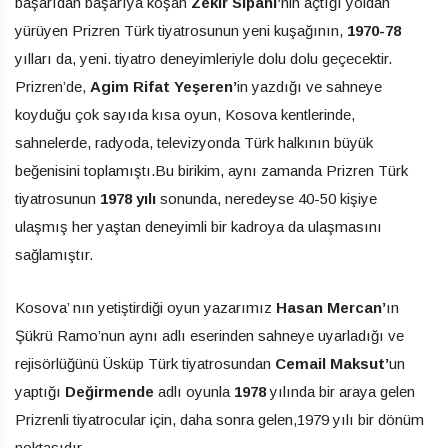
başarıdan başarıya koşan
Zekir Sipahi’
nin açtığı yoldan
yürüyen Prizren Türk tiyatrosunun yeni kuşağının,
1970-78
yılları da, yeni. tiyatro deneyimleriyle dolu dolu geçecektir.
Prizren’de,
Agim Rifat Yeşeren’
in yazdığı ve sahneye
koyduğu çok sayıda kısa oyun, Kosova kentlerinde,
sahnelerde, radyoda, televizyonda Türk halkının büyük
beğenisini toplamıştı.Bu birikim, aynı zamanda Prizren Türk
tiyatrosunun
1978 yılı
sonunda, neredeyse 40-50 kişiye
ulaşmış her yaştan deneyimli bir kadroya da ulaşmasını
sağlamıştır.
Kosova’ nın yetiştirdiği oyun yazarımız
Hasan Mercan’
ın
Şükrü Ramo’nun aynı adlı eserinden sahneye uyarladığı ve
rejisörlüğünü Üsküp Türk tiyatrosundan
Cemail Maksut’
un
yaptığı
Değirmende
adlı oyunla
1978
yılında bir araya gelen
Prizrenli tiyatrocular için, daha sonra gelen,1979 yılı bir dönüm
noktasıdır.