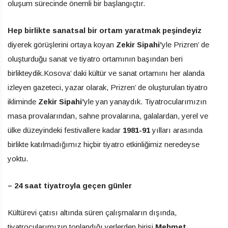
oluşum sürecinde önemli bir başlangıçtır.
Hep birlikte sanatsal bir ortam yaratmak peşindeyiz
diyerek görüşlerini ortaya koyan
Zekir Sipahi’
yle Prizren’ de
oluşturduğu sanat ve tiyatro ortamının başından beri
birlikteydik.Kosova’ daki kültür ve sanat ortamını her alanda
izleyen gazeteci, yazar olarak, Prizren’ de oluşturulan tiyatro
ikliminde
Zekir Sipahi’
yle yan yanaydık. Tiyatrocularımızın
masa provalarından, sahne provalarına, galalardan, yerel ve
ülke düzeyindeki festivallere kadar
1981-91
yılları arasında
birlikte katılmadığımız hiçbir tiyatro etkinliğimiz neredeyse
yoktu.
– 24 saat tiyatroyla geçen günler
Kültürevi çatısı altında süren çalışmaların dışında,
tiyatrocularımızın toplandığı yerlerden birisi
Mehmet