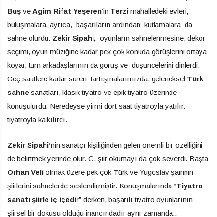
Buş
ve
Agim Rifat Yeşeren
’in
Terzi
mahalledeki evleri,
buluşmalara, ayrıca, başarıların ardından kutlamalara da
sahne olurdu.
Zekir Sipahi,
oyunların sahnelenmesine, dekor
seçimi, oyun müziğine kadar pek çok konuda görüşlerini ortaya
koyar, tüm arkadaşlarının da görüş ve düşüncelerini dinlerdi.
Geç saatlere kadar süren tartışmalarımızda, geleneksel
Türk
sahne
sanatları, klasik tiyatro ve epik tiyatro üzerinde
konuşulurdu. Neredeyse yirmi dört saat tiyatroyla yatılır,
tiyatroyla kalkılırdı.
Zekir Sipahi’
nin sanatçı kişiliğinden gelen önemli bir özelliğini
de belirtmek yerinde olur. O, şiir okumayı da çok severdi. Başta
Orhan Veli
olmak üzere pek çok Türk ve Yugoslav şairinin
şiirlerini sahnelerde seslendirmiştir. Konuşmalarında “
Tiyatro
sanatı şiirle iç içedir
” derken, başarılı tiyatro oyunlarının
şiirsel bir dokusu olduğu inancındadır aynı zamanda..