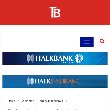
Home
Balkanlar
Kuzey Makedonya