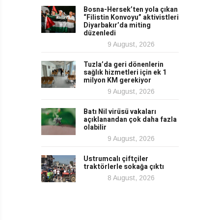
Bosna-Hersek’ten yola çıkan
“Filistin Konvoyu” aktivistleri
Diyarbakır’da miting
düzenledi
9 August, 2026
Tuzla’da geri dönenlerin
sağlık hizmetleri için ek 1
milyon KM gerekiyor
9 August, 2026
Batı Nil virüsü vakaları
açıklanandan çok daha fazla
olabilir
9 August, 2026
Ustrumcalı çiftçiler
traktörlerle sokağa çıktı
8 August, 2026