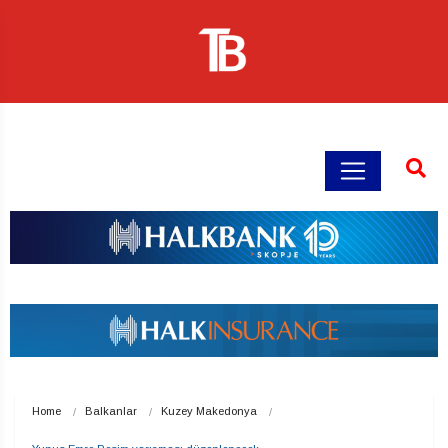
Home
Balkanlar
Kuzey Makedonya