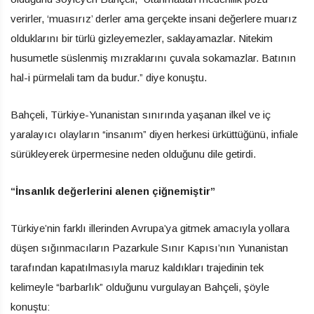
verirler, ‘muasırız’ derler ama gerçekte insani değerlere muarız
olduklarını bir türlü gizleyemezler, saklayamazlar. Nitekim
husumetle süslenmiş mızraklarını çuvala sokamazlar. Batının
hal-i pürmelali tam da budur.” diye konuştu.
Bahçeli, Türkiye-Yunanistan sınırında yaşanan ilkel ve iç
yaralayıcı olayların “insanım” diyen herkesi ürküttüğünü, infiale
sürükleyerek ürpermesine neden olduğunu dile getirdi.
“İnsanlık değerlerini alenen çiğnemiştir”
Türkiye’nin farklı illerinden Avrupa’ya gitmek amacıyla yollara
düşen sığınmacıların Pazarkule Sınır Kapısı’nın Yunanistan
tarafından kapatılmasıyla maruz kaldıkları trajedinin tek
kelimeyle “barbarlık” olduğunu vurgulayan Bahçeli, şöyle
konuştu: