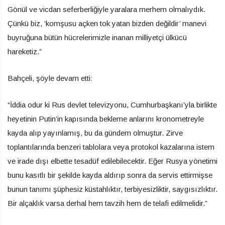
Gönül ve vicdan seferberliğiyle yaralara merhem olmalıydık.
Çünkü biz, ‘komşusu açken tok yatan bizden değildir’ manevi
buyruğuna bütün hücrelerimizle inanan milliyetçi ülkücü
hareketiz.”
Bahçeli, şöyle devam etti:
“İddia odur ki Rus devlet televizyonu, Cumhurbaşkanı’yla birlikte
heyetinin Putin’in kapısında bekleme anlarını kronometreyle
kayda alıp yayınlamış, bu da gündem olmuştur. Zirve
toplantılarında benzeri tablolara veya protokol kazalarına istem
ve irade dışı elbette tesadüf edilebilecektir. Eğer Rusya yönetimi
bunu kasıtlı bir şekilde kayda aldırıp sonra da servis ettirmişse
bunun tanımı şüphesiz küstahlıktır, terbiyesizliktir, saygısızlıktır.
Bir alçaklık varsa derhal hem tavzih hem de telafi edilmelidir.”