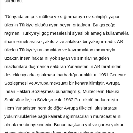
sürdürdü:
“Dünyada en çok mülteci ve sığınmacıya ev sahipliği yapan
ülkenin Türkiye olduğu ayan beyan ortadadır. Bu gerçeğe
rağmen, Türkiye’yi göç meselesini siyasi bir amaçla kullanmakla
itham etmek asılsız, akılsız ve ahlaksız bir yakıştırmadır. AB
ülkeleri Türkiye’yi anlamaktan ve kavramaktan tamamıyla
uzaktır. İnsan haklarını yok sayan ve sınırlarına gelen
mazlumlara düşmanca saldıran Yunanistan’ın AB tarafından
desteklenip arka çıkılması, barbarlığa ortaklıktır. 1951 Cenevre
Sözleşmesi ve Avrupa mevzuatı bir kenara itilmiştir. Avrupa
İnsan Hakları Sözleşmesi buharlaşmış, Mültecilerin Hukuki
Statüsüne İlişkin Sözleşme ile 1967 Protokolü budanmıştır.
Hem Yunanistan hem de diğer Avrupa ülkeleri, uluslararası
yükümlülüklerine bağlı kalarak sığınmacıların müracaatlarını
almak mecburiyetindedir. Bunun başkaca yol ve çaresi yoktur.
Yunanistan’ın sığınmacı başvurularını askıya almasının