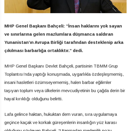
MHP Genel Başkanı Bahçeli: “İnsan haklarını yok sayan
ve sınırlarına gelen mazlumlara düşmanca saldıran
Yunanistan’ın Avrupa Birliği tarafından desteklenip arka
çıkılması barbarlığa ortaklıktır.” dedi.
MHP Genel Başkanı Devlet Bahçeli, partisinin TBMM Grup
Toplantısı’nda yaptığı konuşmada, uygarlıkla özdeşleşmemiş,
insani hasletleri özümseyememiş, halen barbar eğilimler
taşıyan toplum veya ülkelerin mevcudiyetinin bu çağda derin bir
hayal kırıklığı olduğunu belirtti.
Lafa gelince haktan, hukuktan dem vuran, sıra uygulamaya
geçince kaçak ve korkak güreşenlerin insanlığın yüz karası
olduğunu söyleyen Bahçeli, “Utanmadan medenilik pozu