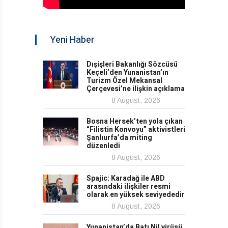
Yeni Haber
Dışişleri Bakanlığı Sözcüsü
Keçeli’den Yunanistan’ın
Turizm Özel Mekansal
Çerçevesi’ne ilişkin açıklama
8 August, 2026
Bosna Hersek’ten yola çıkan
“Filistin Konvoyu” aktivistleri
Şanlıurfa’da miting
düzenledi
8 August, 2026
Spajic: Karadağ ile ABD
arasındaki ilişkiler resmi
olarak en yüksek seviyededir
8 August, 2026
Yunanistan’da Batı Nil virüsü