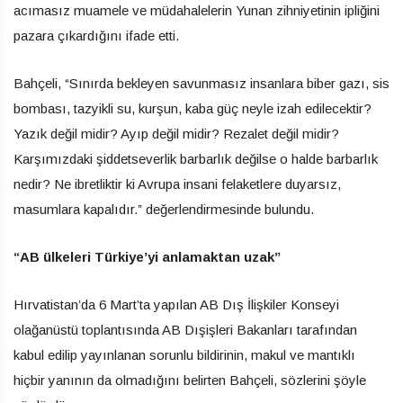
acımasız muamele ve müdahalelerin Yunan zihniyetinin ipliğini
pazara çıkardığını ifade etti.
Bahçeli, “Sınırda bekleyen savunmasız insanlara biber gazı, sis
bombası, tazyikli su, kurşun, kaba güç neyle izah edilecektir?
Yazık değil midir? Ayıp değil midir? Rezalet değil midir?
Karşımızdaki şiddetseverlik barbarlık değilse o halde barbarlık
nedir? Ne ibretliktir ki Avrupa insani felaketlere duyarsız,
masumlara kapalıdır.” değerlendirmesinde bulundu.
“AB ülkeleri Türkiye’yi anlamaktan uzak”
Hırvatistan’da 6 Mart’ta yapılan AB Dış İlişkiler Konseyi
olağanüstü toplantısında AB Dışişleri Bakanları tarafından
kabul edilip yayınlanan sorunlu bildirinin, makul ve mantıklı
hiçbir yanının da olmadığını belirten Bahçeli, sözlerini şöyle