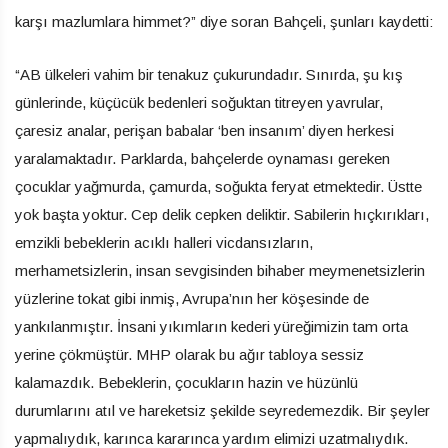
karşı mazlumlara himmet?” diye soran Bahçeli, şunları kaydetti:
“AB ülkeleri vahim bir tenakuz çukurundadır. Sınırda, şu kış
günlerinde, küçücük bedenleri soğuktan titreyen yavrular,
çaresiz analar, perişan babalar ‘ben insanım’ diyen herkesi
yaralamaktadır. Parklarda, bahçelerde oynaması gereken
çocuklar yağmurda, çamurda, soğukta feryat etmektedir. Üstte
yok başta yoktur. Cep delik cepken deliktir. Sabilerin hıçkırıkları,
emzikli bebeklerin acıklı halleri vicdansızların,
merhametsizlerin, insan sevgisinden bihaber meymenetsizlerin
yüzlerine tokat gibi inmiş, Avrupa’nın her köşesinde de
yankılanmıştır. İnsani yıkımların kederi yüreğimizin tam orta
yerine çökmüştür. MHP olarak bu ağır tabloya sessiz
kalamazdık. Bebeklerin, çocukların hazin ve hüzünlü
durumlarını atıl ve hareketsiz şekilde seyredemezdik. Bir şeyler
yapmalıydık, karınca kararınca yardım elimizi uzatmalıydık.