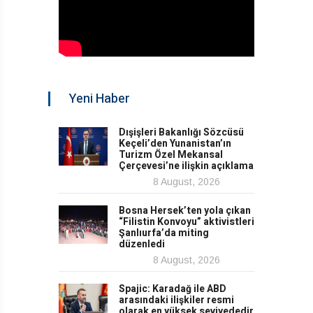
Yeni Haber
Dışişleri Bakanlığı Sözcüsü
Keçeli’den Yunanistan’ın
Turizm Özel Mekansal
Çerçevesi’ne ilişkin açıklama
8 August, 2026
Bosna Hersek’ten yola çıkan
“Filistin Konvoyu” aktivistleri
Şanlıurfa’da miting
düzenledi
8 August, 2026
Spajic: Karadağ ile ABD
arasındaki ilişkiler resmi
olarak en yüksek seviyededir