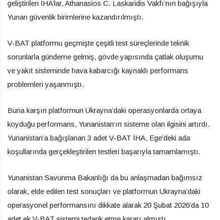
geliştirilen İHA’lar, Athanasios C. Laskaridis Vakfı’nın bağışıyla
Yunan güvenlik birimlerine kazandırılmıştı.
V-BAT platformu geçmişte çeşitli test süreçlerinde teknik
sorunlarla gündeme gelmiş, gövde yapısında çatlak oluşumu
ve yakıt sisteminde hava kabarcığı kaynaklı performans
problemleri yaşanmıştı.
Buna karşın platformun Ukrayna’daki operasyonlarda ortaya
koyduğu performans, Yunanistan’ın sisteme olan ilgisini artırdı.
Yunanistan’a bağışlanan 3 adet V-BAT İHA, Ege’deki ada
koşullarında gerçekleştirilen testleri başarıyla tamamlamıştı.
Yunanistan Savunma Bakanlığı da bu anlaşmadan bağımsız
olarak, elde edilen test sonuçları ve platformun Ukrayna’daki
operasyonel performansını dikkate alarak 20 Şubat 2026’da 10
adet ek V-BAT sistemi tedarik etme kararı almıştı.