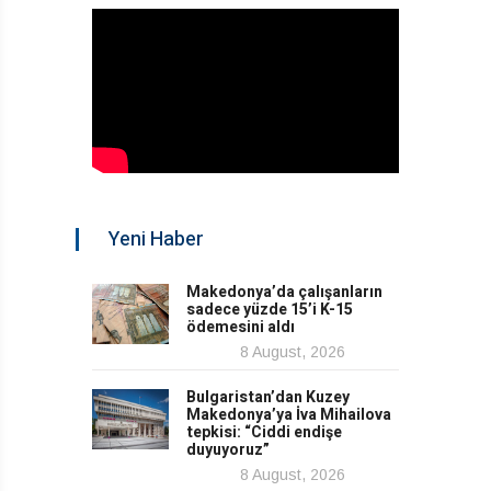
Yeni Haber
Makedonya’da çalışanların
sadece yüzde 15’i K-15
ödemesini aldı
8 August, 2026
Bulgaristan’dan Kuzey
Makedonya’ya İva Mihailova
tepkisi: “Ciddi endişe
duyuyoruz”
8 August, 2026