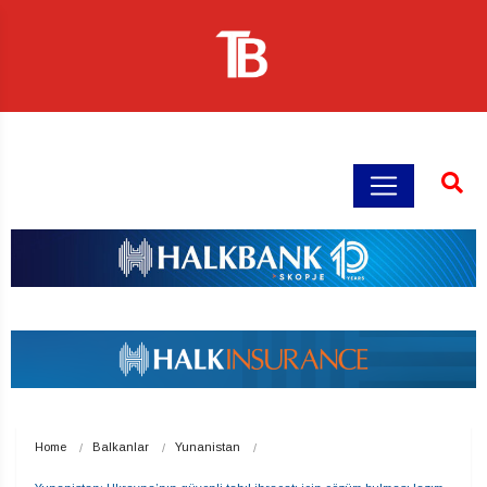
Home
Balkanlar
Yunanistan