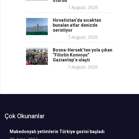
oturdu
7 August, 2026
Hırvatistan’da sıcaktan
bunalan atlar denizde
serinliyor
7 August, 2026
Bosna-Hersek’ten yola çıkan
“Filistin Konvoyu”
Gaziantep’e ulaştı
7 August, 2026
Çok Okunanlar
Makedonyalı yetimlerin Türkiye gezisi başladı