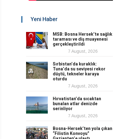
Yeni Haber
MSB: Bosna Hersek’te sağlık
taraması ve diş muayenesi
gerçekleştirildi
7 August, 2026
Sırbistan’da kuraklık:
Tuna’da su seviyesi rekor
düştü, tekneler karaya
oturdu
7 August, 2026
Hırvatistan’da sıcaktan
bunalan atlar denizde
serinliyor
7 August, 2026
Bosna-Hersek’ten yola çıkan
“Filistin Konvoyu”
Gaziantep’e ulaştı