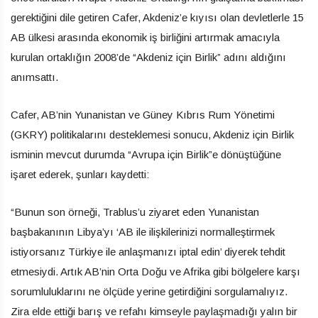
gerektiğini dile getiren Cafer, Akdeniz’e kıyısı olan devletlerle 15
AB ülkesi arasında ekonomik iş birliğini artırmak amacıyla
kurulan ortaklığın 2008’de “Akdeniz için Birlik” adını aldığını
anımsattı.
Cafer, AB’nin Yunanistan ve Güney Kıbrıs Rum Yönetimi
(GKRY) politikalarını desteklemesi sonucu, Akdeniz için Birlik
isminin mevcut durumda “Avrupa için Birlik”e dönüştüğüne
işaret ederek, şunları kaydetti:
“Bunun son örneği, Trablus’u ziyaret eden Yunanistan
başbakanının Libya’yı ‘AB ile ilişkilerinizi normalleştirmek
istiyorsanız Türkiye ile anlaşmanızı iptal edin’ diyerek tehdit
etmesiydi. Artık AB’nin Orta Doğu ve Afrika gibi bölgelere karşı
sorumluluklarını ne ölçüde yerine getirdiğini sorgulamalıyız.
Zira elde ettiği barış ve refahı kimseyle paylaşmadığı yalın bir