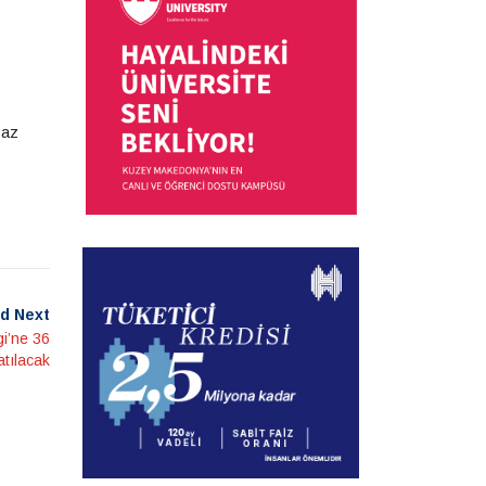
yaz
d Next
i’ne 36
atılacak