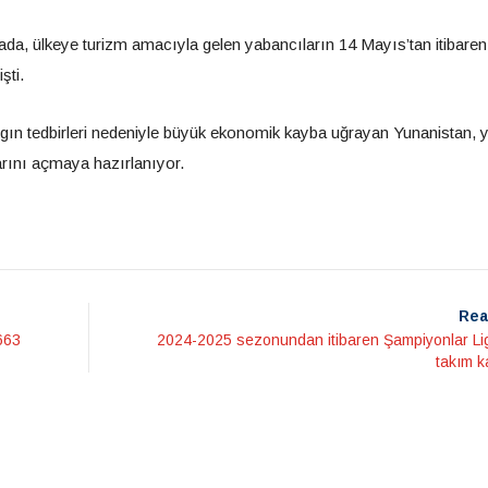
da, ülkeye turizm amacıyla gelen yabancıların 14 Mayıs’tan itibaren
şti.
algın tedbirleri nedeniyle büyük ekonomik kayba uğrayan Yunanistan, 
arını açmaya hazırlanıyor.
Rea
.663
2024-2025 sezonundan itibaren Şampiyonlar Lig
takım k