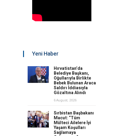
Yeni Haber
Hırvatistan’da
Belediye Başkanı,
Oğullarıyla Birlikte
Bebek Bulunan Araca
Saldırı İddiasıyla
Gözaltına Alındı
6 August, 2026
Sırbistan Başbakanı
Macut: “Tüm
Mülteci Ailelere İyi
Yaşam Koşulları
Sağlamaya