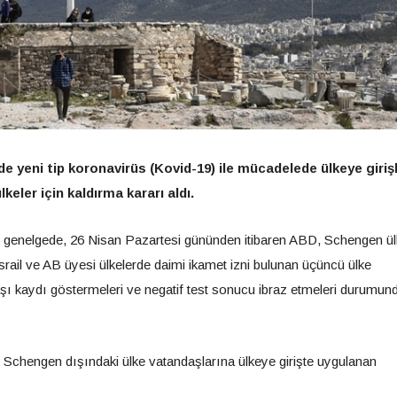
 yeni tip koronavirüs (Kovid-19) ile mücadelede ülkeye giriş
keler için kaldırma kararı aldı.
genelgede, 26 Nisan Pazartesi gününden itibaren ABD, Schengen ülk
n, İsrail ve AB üyesi ülkelerde daimi ikamet izni bulunan üçüncü ülke
ı kaydı göstermeleri ve negatif test sonucu ibraz etmeleri durumun
chengen dışındaki ülke vatandaşlarına ülkeye girişte uygulanan