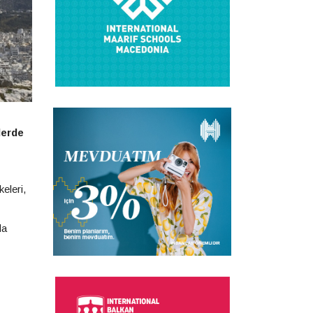
lerde
eleri,
da