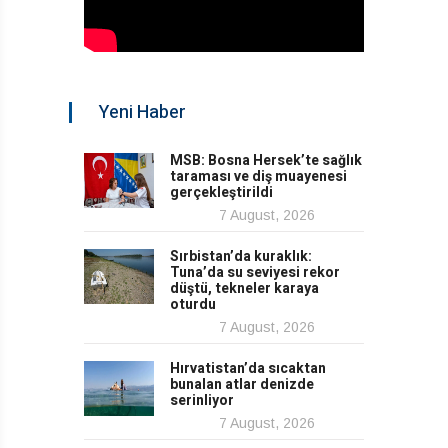
Yeni Haber
MSB: Bosna Hersek’te sağlık
taraması ve diş muayenesi
gerçekleştirildi
7 August, 2026
Sırbistan’da kuraklık:
Tuna’da su seviyesi rekor
düştü, tekneler karaya
oturdu
7 August, 2026
Hırvatistan’da sıcaktan
bunalan atlar denizde
serinliyor
7 August, 2026