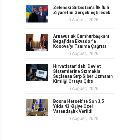
Zelenski Sırbistan’a İlk İkili
Ziyaretini Gerçekleştirecek
6 August, 2026
Arnavutluk Cumhurbaşkanı
Begaj’dan Ekvador’a
Kosova’yı Tanıma Çağrısı
6 August, 2026
Hırvatistan’daki Devlet
Sistemlerine Sızmakla
Suçlanan Sırp Siber Uzmanın
Kimliği Ortaya Çıktı
6 August, 2026
Bosna Hersek’te Son 3,5
Yılda 43 Kişiye Özel
Vatandaşlık Verildi
6 August, 2026