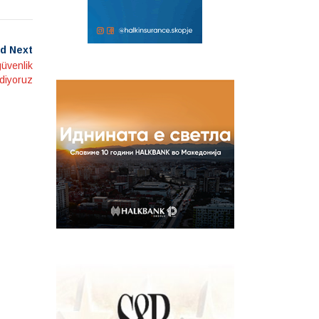
d Next
güvenlik
ediyoruz