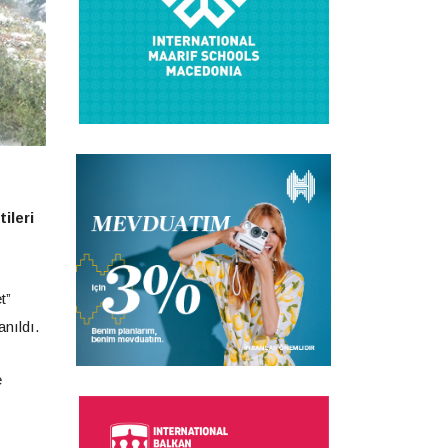
ileri
t”
anıldı.
e