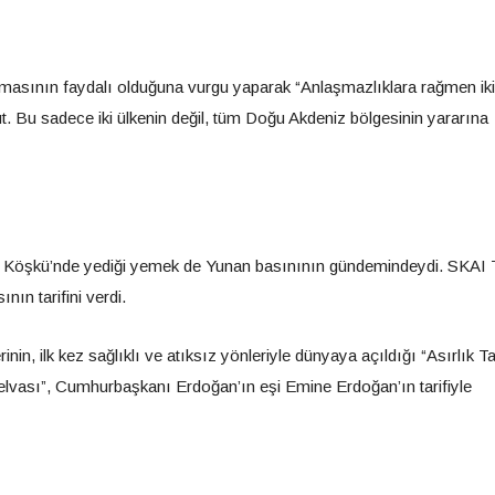
olmasının faydalı olduğuna vurgu yaparak “Anlaşmazlıklara rağmen ikil
ut. Bu sadece iki ülkenin değil, tüm Doğu Akdeniz bölgesinin yararına
n Köşkü’nde yediği yemek de Yunan basınının gündemindeydi. SKAI 
ın tarifini verdi.
nin, ilk kez sağlıklı ve atıksız yönleriyle dünyaya açıldığı “Asırlık Tar
 helvası”, Cumhurbaşkanı Erdoğan’ın eşi Emine Erdoğan’ın tarifiyle