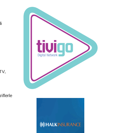
i
TV,
iflerle