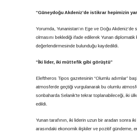
“Güneydoğu Akdeniz’de istikrar hepimizin yar
Yorumda, Yunanistan’ın Ege ve Doğu Akdeniz’de saki
olmasını beklediği ifade edilerek Yunan diplomatik
değerlendirmesinde bulunduğu kaydedildi.
“İki lider, iki müttefik gibi görüştü”
Eleftheros Tipos gazetesinin “Olumlu adımlar” baş
atmosferde geçtiği vurgulanarak bu olumlu atmosfe
sonbaharda Selanik’te tekrar toplanabileceği, iki ül
edildi.
Yunan tarafının, iki liderin uzun bir aradan sonra iki
arasındaki ekonomik ilişkiler ve pozitif gündeme, en