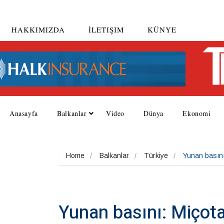
HAKKIMIZDA
İLETIŞIM
KÜNYE
Anasayfa
Balkanlar
Video
Dünya
Ekonomi
Home
Balkanlar
Türkiye
Yunan basını:
Yunan basını: Miçotak