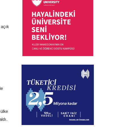
 açık
de
 ülke
aldı.