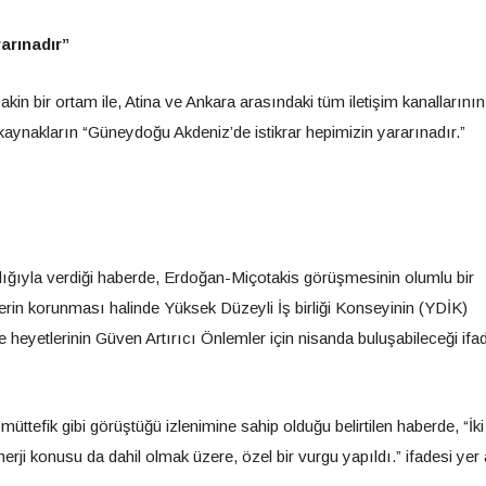
arınadır”
n bir ortam ile, Atina ve Ankara arasındaki tüm iletişim kanallarının
 kaynakların “Güneydoğu Akdeniz’de istikrar hepimizin yararınadır.”
lığıyla verdiği haberde, Erdoğan-Miçotakis görüşmesinin olumlu bir
rin korunması halinde Yüksek Düzeyli İş birliği Konseyinin (YDİK)
ke heyetlerinin Güven Artırıcı Önlemler için nisanda buluşabileceği ifa
 müttefik gibi görüştüğü izlenimine sahip olduğu belirtilen haberde, “İki
erji konusu da dahil olmak üzere, özel bir vurgu yapıldı.” ifadesi yer 