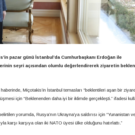
s’in pazar günü İstanbul’da Cumhurbaşkanı Erdoğan ile
erinin seyri açısından olumlu değerlendirerek ziyaretin beklent
haberinde, Miçotakis’in İstanbul temasları “beklentileri aşan bir ziyare
şmesi için “Beklenenden daha iyi bir iklimde gerçekleşti.” ifadesi kull
ğu belirtilen yorumda, Rusya’nın Ukrayna’ya saldırısı için “Yunanistan v
yla karşı karşıya olan iki NATO üyesi ülke olduğunu hatırlattı.”