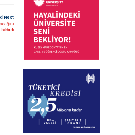
d Next
nacağını
bildirdi