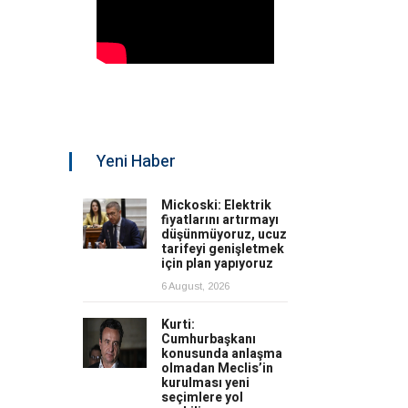
Yeni Haber
Mickoski: Elektrik
fiyatlarını artırmayı
düşünmüyoruz, ucuz
tarifeyi genişletmek
için plan yapıyoruz
6 August, 2026
Kurti:
Cumhurbaşkanı
konusunda anlaşma
olmadan Meclis’in
kurulması yeni
seçimlere yol