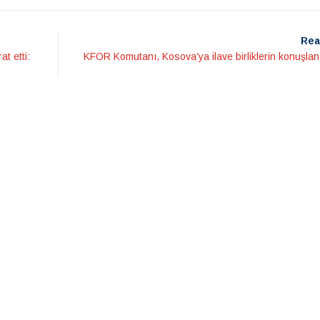
Rea
t etti:
KFOR Komutanı, Kosova’ya ilave birliklerin konuşla