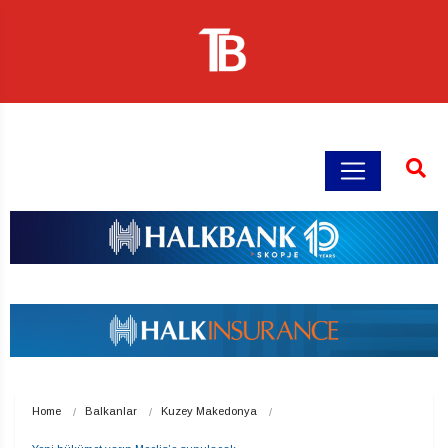
Home
Balkanlar
Kuzey Makedonya