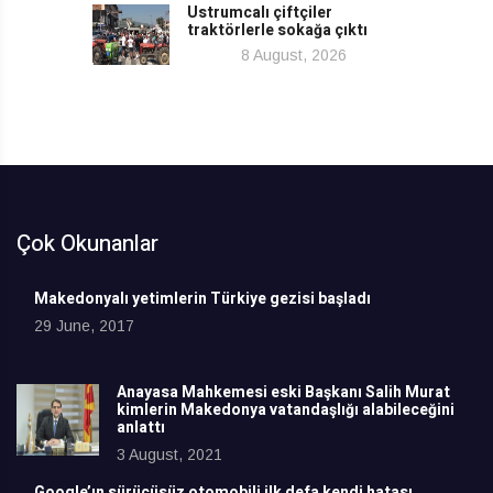
Ustrumcalı çiftçiler
traktörlerle sokağa çıktı
8 August, 2026
Çok Okunanlar
Makedonyalı yetimlerin Türkiye gezisi başladı
29 June, 2017
Anayasa Mahkemesi eski Başkanı Salih Murat
kimlerin Makedonya vatandaşlığı alabileceğini
anlattı
3 August, 2021
Google’ın sürücüsüz otomobili ilk defa kendi hatası