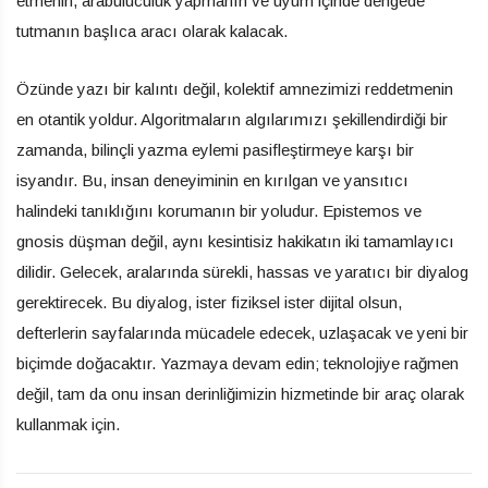
etmenin, arabuluculuk yapmanın ve uyum içinde dengede
tutmanın başlıca aracı olarak kalacak.
Özünde yazı bir kalıntı değil, kolektif amnezimizi reddetmenin
en otantik yoldur. Algoritmaların algılarımızı şekillendirdiği bir
zamanda, bilinçli yazma eylemi pasifleştirmeye karşı bir
isyandır. Bu, insan deneyiminin en kırılgan ve yansıtıcı
halindeki tanıklığını korumanın bir yoludur. Epistemos ve
gnosis düşman değil, aynı kesintisiz hakikatın iki tamamlayıcı
dilidir. Gelecek, aralarında sürekli, hassas ve yaratıcı bir diyalog
gerektirecek. Bu diyalog, ister fiziksel ister dijital olsun,
defterlerin sayfalarında mücadele edecek, uzlaşacak ve yeni bir
biçimde doğacaktır. Yazmaya devam edin; teknolojiye rağmen
değil, tam da onu insan derinliğimizin hizmetinde bir araç olarak
kullanmak için.