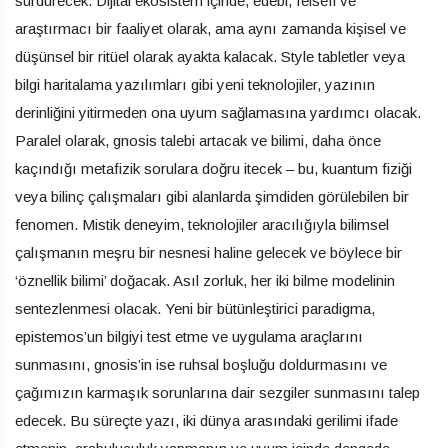
sürdürecek. Dijital ekosistem içinde, edebi, felsefi ve
araştırmacı bir faaliyet olarak, ama aynı zamanda kişisel ve
düşünsel bir ritüel olarak ayakta kalacak. Style tabletler veya
bilgi haritalama yazılımları gibi yeni teknolojiler, yazının
derinliğini yitirmeden ona uyum sağlamasına yardımcı olacak.
Paralel olarak, gnosis talebi artacak ve bilimi, daha önce
kaçındığı metafizik sorulara doğru itecek – bu, kuantum fiziği
veya bilinç çalışmaları gibi alanlarda şimdiden görülebilen bir
fenomen. Mistik deneyim, teknolojiler aracılığıyla bilimsel
çalışmanın meşru bir nesnesi haline gelecek ve böylece bir
‘öznellik bilimi’ doğacak. Asıl zorluk, her iki bilme modelinin
sentezlenmesi olacak. Yeni bir bütünleştirici paradigma,
epistemos’un bilgiyi test etme ve uygulama araçlarını
sunmasını, gnosis’in ise ruhsal boşluğu doldurmasını ve
çağımızın karmaşık sorunlarına dair sezgiler sunmasını talep
edecek. Bu süreçte yazı, iki dünya arasındaki gerilimi ifade