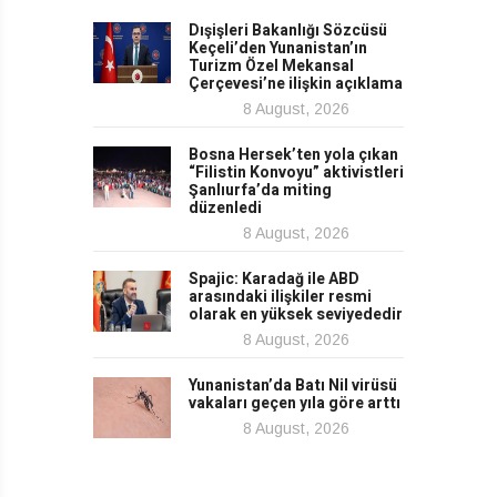
Dışişleri Bakanlığı Sözcüsü
Keçeli’den Yunanistan’ın
Turizm Özel Mekansal
Çerçevesi’ne ilişkin açıklama
8 August, 2026
Bosna Hersek’ten yola çıkan
“Filistin Konvoyu” aktivistleri
Şanlıurfa’da miting
düzenledi
8 August, 2026
Spajic: Karadağ ile ABD
arasındaki ilişkiler resmi
olarak en yüksek seviyededir
8 August, 2026
Yunanistan’da Batı Nil virüsü
vakaları geçen yıla göre arttı
8 August, 2026