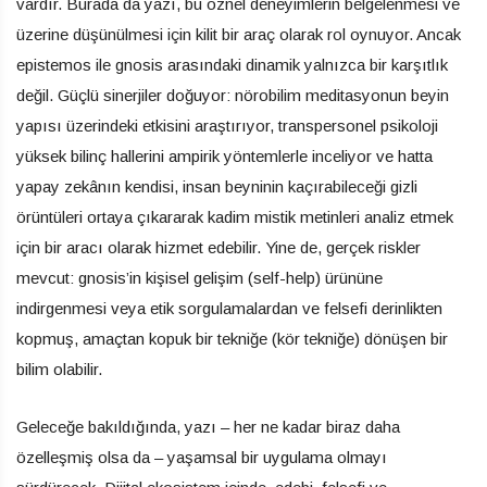
vardır. Burada da yazı, bu öznel deneyimlerin belgelenmesi ve
üzerine düşünülmesi için kilit bir araç olarak rol oynuyor. Ancak
epistemos ile gnosis arasındaki dinamik yalnızca bir karşıtlık
değil. Güçlü sinerjiler doğuyor: nörobilim meditasyonun beyin
yapısı üzerindeki etkisini araştırıyor, transpersonel psikoloji
yüksek bilinç hallerini ampirik yöntemlerle inceliyor ve hatta
yapay zekânın kendisi, insan beyninin kaçırabileceği gizli
örüntüleri ortaya çıkararak kadim mistik metinleri analiz etmek
için bir aracı olarak hizmet edebilir. Yine de, gerçek riskler
mevcut: gnosis’in kişisel gelişim (self-help) ürününe
indirgenmesi veya etik sorgulamalardan ve felsefi derinlikten
kopmuş, amaçtan kopuk bir tekniğe (kör tekniğe) dönüşen bir
bilim olabilir.
Geleceğe bakıldığında, yazı – her ne kadar biraz daha
özelleşmiş olsa da – yaşamsal bir uygulama olmayı