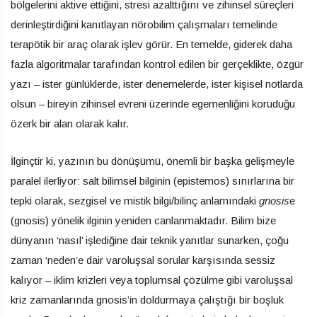
bölgelerini aktive ettiğini, stresi azalttığını ve zihinsel süreçleri
derinleştirdiğini kanıtlayan nörobilim çalışmaları temelinde
terapötik bir araç olarak işlev görür. En temelde, giderek daha
fazla algoritmalar tarafından kontrol edilen bir gerçeklikte, özgür
yazı – ister günlüklerde, ister denemelerde, ister kişisel notlarda
olsun – bireyin zihinsel evreni üzerinde egemenliğini koruduğu
özerk bir alan olarak kalır.
İlginçtir ki, yazının bu dönüşümü, önemli bir başka gelişmeyle
paralel ilerliyor: salt bilimsel bilginin (epistemos) sınırlarına bir
tepki olarak, sezgisel ve mistik bilgi/bilinç anlamındaki
gnosis
e
(gnosis) yönelik ilginin yeniden canlanmaktadır. Bilim bize
dünyanın ‘nasıl’ işlediğine dair teknik yanıtlar sunarken, çoğu
zaman ‘neden’e dair varoluşsal sorular karşısında sessiz
kalıyor – iklim krizleri veya toplumsal çözülme gibi varoluşsal
kriz zamanlarında gnosis’in doldurmaya çalıştığı bir boşluk