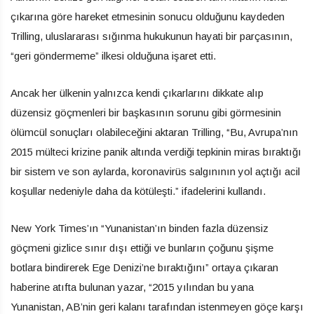
çıkarına göre hareket etmesinin sonucu olduğunu kaydeden
Trilling, uluslararası sığınma hukukunun hayati bir parçasının,
“geri göndermeme” ilkesi olduğuna işaret etti.
Ancak her ülkenin yalnızca kendi çıkarlarını dikkate alıp
düzensiz göçmenleri bir başkasının sorunu gibi görmesinin
ölümcül sonuçları olabileceğini aktaran Trilling, “Bu, Avrupa’nın
2015 mülteci krizine panik altında verdiği tepkinin miras bıraktığı
bir sistem ve son aylarda, koronavirüs salgınının yol açtığı acil
koşullar nedeniyle daha da kötüleşti.” ifadelerini kullandı.
New York Times’ın “Yunanistan’ın binden fazla düzensiz
göçmeni gizlice sınır dışı ettiği ve bunların çoğunu şişme
botlara bindirerek Ege Denizi’ne bıraktığını” ortaya çıkaran
haberine atıfta bulunan yazar, “2015 yılından bu yana
Yunanistan, AB’nin geri kalanı tarafından istenmeyen göçe karşı