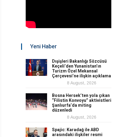
Yeni Haber
Dışişleri Bakanlığı Sözcüsü
Keçeli’den Yunanistan’ın
Turizm Özel Mekansal
Çerçevesi’ne ilişkin açıklama
8 August, 2026
Bosna Hersek’ten yola çıkan
“Filistin Konvoyu” aktivistleri
Şanlıurfa’da miting
düzenledi
8 August, 2026
Spajic: Karadağ ile ABD
arasındaki ilişkiler resmi