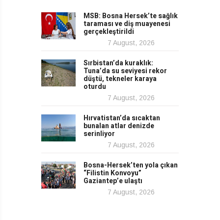
MSB: Bosna Hersek’te sağlık
taraması ve diş muayenesi
gerçekleştirildi
7 August, 2026
Sırbistan’da kuraklık:
Tuna’da su seviyesi rekor
düştü, tekneler karaya
oturdu
7 August, 2026
Hırvatistan’da sıcaktan
bunalan atlar denizde
serinliyor
7 August, 2026
Bosna-Hersek’ten yola çıkan
“Filistin Konvoyu”
Gaziantep’e ulaştı
7 August, 2026