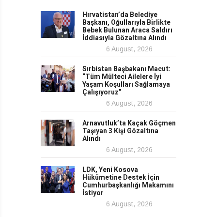
Hırvatistan’da Belediye
Başkanı, Oğullarıyla Birlikte
Bebek Bulunan Araca Saldırı
İddiasıyla Gözaltına Alındı
6 August, 2026
Sırbistan Başbakanı Macut:
“Tüm Mülteci Ailelere İyi
Yaşam Koşulları Sağlamaya
Çalışıyoruz”
6 August, 2026
Arnavutluk’ta Kaçak Göçmen
Taşıyan 3 Kişi Gözaltına
Alındı
6 August, 2026
LDK, Yeni Kosova
Hükümetine Destek İçin
Cumhurbaşkanlığı Makamını
İstiyor
6 August, 2026