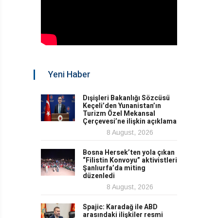
Yeni Haber
Dışişleri Bakanlığı Sözcüsü
Keçeli’den Yunanistan’ın
Turizm Özel Mekansal
Çerçevesi’ne ilişkin açıklama
8 August, 2026
Bosna Hersek’ten yola çıkan
“Filistin Konvoyu” aktivistleri
Şanlıurfa’da miting
düzenledi
8 August, 2026
Spajic: Karadağ ile ABD
arasındaki ilişkiler resmi