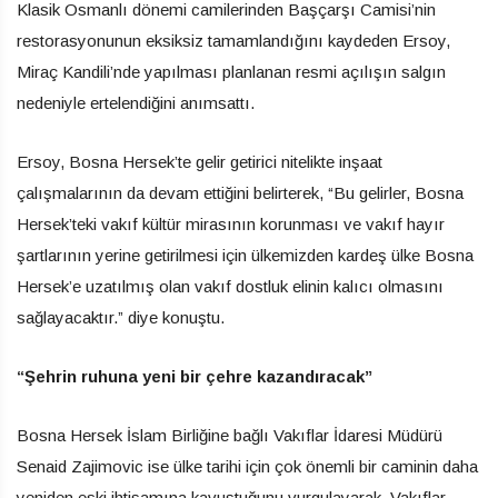
Klasik Osmanlı dönemi camilerinden Başçarşı Camisi’nin
restorasyonunun eksiksiz tamamlandığını kaydeden Ersoy,
Miraç Kandili’nde yapılması planlanan resmi açılışın salgın
nedeniyle ertelendiğini anımsattı.
Ersoy, Bosna Hersek’te gelir getirici nitelikte inşaat
çalışmalarının da devam ettiğini belirterek, “Bu gelirler, Bosna
Hersek’teki vakıf kültür mirasının korunması ve vakıf hayır
şartlarının yerine getirilmesi için ülkemizden kardeş ülke Bosna
Hersek’e uzatılmış olan vakıf dostluk elinin kalıcı olmasını
sağlayacaktır.” diye konuştu.
“Şehrin ruhuna yeni bir çehre kazandıracak”
Bosna Hersek İslam Birliğine bağlı Vakıflar İdaresi Müdürü
Senaid Zajimovic ise ülke tarihi için çok önemli bir caminin daha
yeniden eski ihtişamına kavuştuğunu vurgulayarak, Vakıflar