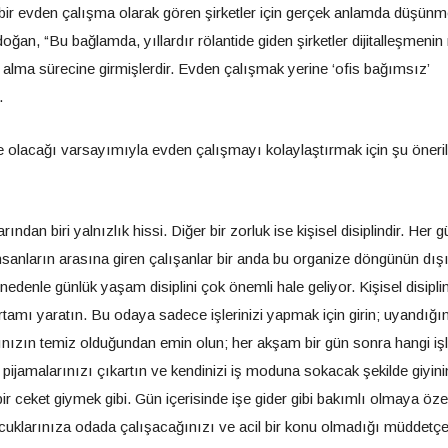
 bir evden çalışma olarak gören şirketler için gerçek anlamda düşün
ğan, “Bu bağlamda, yıllardır rölantide giden şirketler dijitalleşmenin
 alma sürecine girmişlerdir. Evden çalışmak yerine ‘ofis bağımsız’
.
lacağı varsayımıyla evden çalışmayı kolaylaştırmak için şu öneril
an biri yalnızlık hissi. Diğer bir zorluk ise kişisel disiplindir. Her gü
insanların arasına giren çalışanlar bir anda bu organize döngünün dış
nedenle günlük yaşam disiplini çok önemli hale geliyor. Kişisel disiplin
tamı yaratın. Bu odaya sadece işlerinizi yapmak için girin; uyandığı
nızın temiz olduğundan emin olun; her akşam bir gün sonra hangi işl
en pijamalarınızı çıkartın ve kendinizi iş moduna sokacak şekilde giyini
ir ceket giymek gibi. Gün içerisinde işe gider gibi bakımlı olmaya öz
ocuklarınıza odada çalışacağınızı ve acil bir konu olmadığı müddetçe