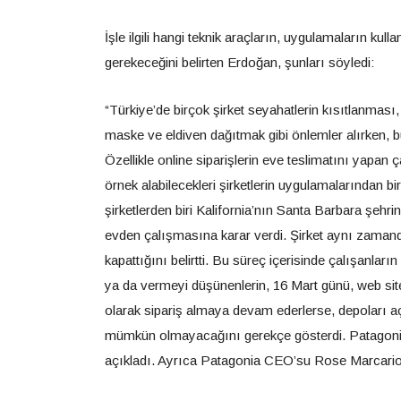
İşle ilgili hangi teknik araçların, uygulamaların ku
gerekeceğini belirten Erdoğan, şunları söyledi:
“Türkiye’de birçok şirket seyahatlerin kısıtlanması
maske ve eldiven dağıtmak gibi önlemler alırken, 
Özellikle online siparişlerin eve teslimatını yapan
örnek alabilecekleri şirketlerin uygulamalarından
şirketlerden biri Kalifornia’nın Santa Barbara şehri
evden çalışmasına karar verdi. Şirket aynı zaman
kapattığını belirtti. Bu süreç içerisinde çalışanlar
ya da vermeyi düşünenlerin, 16 Mart günü, web sitel
olarak sipariş almaya devam ederlerse, depoları aç
mümkün olmayacağını gerekçe gösterdi. Patagonia, 27
açıkladı. Ayrıca Patagonia CEO’su Rose Marcario, w