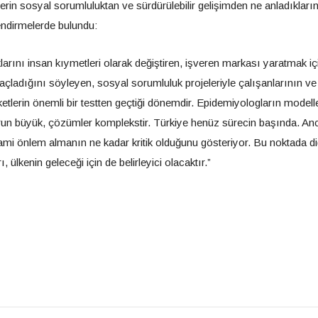
rin sosyal sorumluluktan ve sürdürülebilir gelişimden ne anladıkların
lendirmelerde bulundu:
rını insan kıymetleri olarak değiştiren, işveren markası yaratmak iç
çladığını söyleyen, sosyal sorumluluk projeleriyle çalışanlarının ve
etlerin önemli bir testten geçtiği dönemdir. Epidemiyologların modell
un büyük, çözümler komplekstir. Türkiye henüz sürecin başında. An
azami önlem almanın ne kadar kritik olduğunu gösteriyor. Bu noktada d
rı, ülkenin geleceği için de belirleyici olacaktır.”