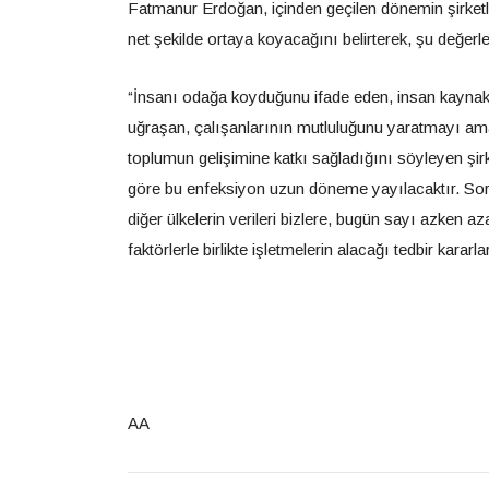
Fatmanur Erdoğan, içinden geçilen dönemin şirketle
net şekilde ortaya koyacağını belirterek, şu değer
“İnsanı odağa koyduğunu ifade eden, insan kaynakla
uğraşan, çalışanlarının mutluluğunu yaratmayı ama
toplumun gelişimine katkı sağladığını söyleyen şirk
göre bu enfeksiyon uzun döneme yayılacaktır. Sor
diğer ülkelerin verileri bizlere, bugün sayı azken 
faktörlerle birlikte işletmelerin alacağı tedbir kararla
AA