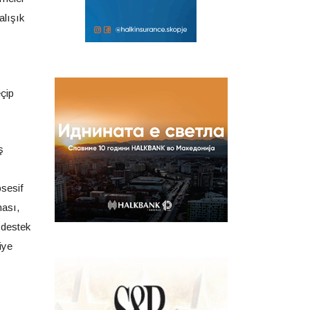
alışık
eçip
ş
bsesif
ması,
 destek
iye