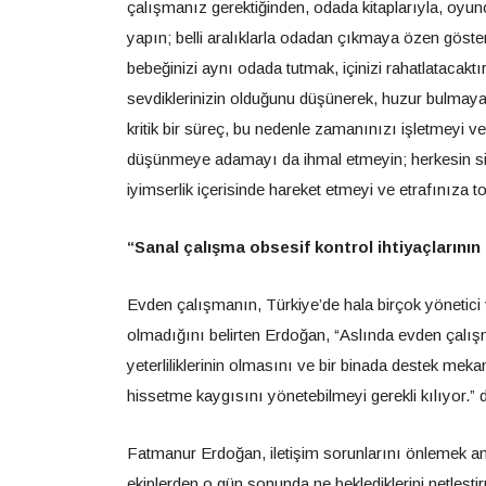
çalışmanız gerektiğinden, odada kitaplarıyla, oyu
yapın; belli aralıklarla odadan çıkmaya özen göste
bebeğinizi aynı odada tutmak, içinizi rahatlatacaktı
sevdiklerinizin olduğunu düşünerek, huzur bulmaya 
kritik bir süreç, bu nedenle zamanınızı işletmeyi ve
düşünmeye adamayı da ihmal etmeyin; herkesin sini
iyimserlik içerisinde hareket etmeyi ve etrafınıza 
“Sanal çalışma obsesif kontrol ihtiyaçlarının 
Evden çalışmanın, Türkiye’de hala birçok yönetici
olmadığını belirten Erdoğan, “Aslında evden çalış
yeterliliklerinin olmasını ve bir binada destek m
hissetme kaygısını yönetebilmeyi gerekli kılıyor.” 
Fatmanur Erdoğan, iletişim sorunlarını önlemek ama
ekiplerden o gün sonunda ne beklediklerini netleşt