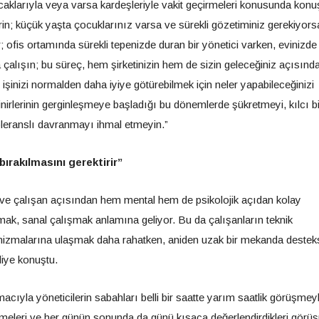
ncaklarıyla veya varsa kardeşleriyle vakit geçirmeleri konusunda kon
rin; küçük yaşta çocuklarınız varsa ve sürekli gözetiminiz gerekiyors
r; ofis ortamında sürekli tepenizde duran bir yönetici varken, evinizde
çalışın; bu süreç, hem şirketinizin hem de sizin geleceğiniz açısınd
 işinizi normalden daha iyiye götürebilmek için neler yapabileceğinizi
rlerinin gerginleşmeye başladığı bu dönemlerde şükretmeyi, kılcı bi
toleranslı davranmayı ihmal etmeyin.”
bırakılmasını gerektirir”
 ve çalışan açısından hem mental hem de psikolojik açıdan kolay
mak, sanal çalışmak anlamına geliyor. Bu da çalışanların teknik
ekanizmalarına ulaşmak daha rahatken, aniden uzak bir mekanda destek
diye konuştu.
cıyla yöneticilerin sabahları belli bir saatte yarım saatlik görüşmey
irmeleri ve her günün sonunda da günü kısaca değerlendirdikleri görü