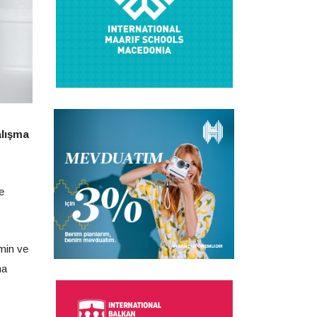
alışma
e
min ve
ma