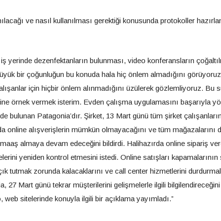
llanılacağı ve nasıl kullanılması gerektiği konusunda protokoller hazır
, iş yerinde dezenfektanların bulunması, video konferansların çoğaltı
büyük bir çoğunluğun bu konuda hala hiç önlem almadığını görüyoruz
 çalışanlar için hiçbir önlem alınmadığını üzülerek gözlemliyoruz. Bu 
 birine örnek vermek isterim. Evden çalışma uygulamasını başarıyla y
nde bulunan Patagonia’dır. Şirket, 13 Mart günü tüm şirket çalışanları
da online alışverişlerin mümkün olmayacağını ve tüm mağazalarını 
ın maaş almaya devam edeceğini bildirdi. Halihazırda online sipariş ver
erini yeniden kontrol etmesini istedi. Online satışları kapamalarının
ık tutmak zorunda kalacaklarını ve call center hizmetlerini durdurmal
 Mart günü tekrar müşterilerini gelişmelerle ilgili bilgilendireceğini
eb sitelerinde konuyla ilgili bir açıklama yayımladı.”