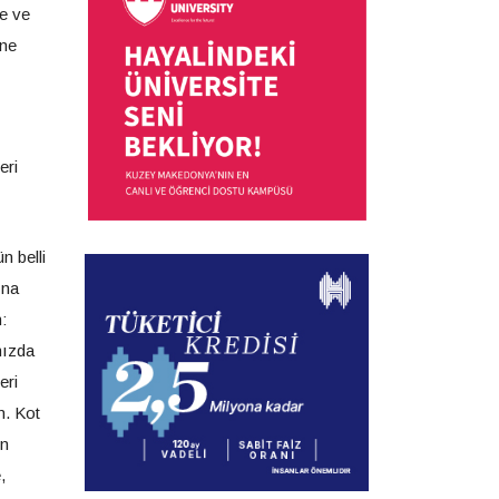
me ve
 ne
eri
n belli
ına
:
nızda
eri
n. Kot
en
,