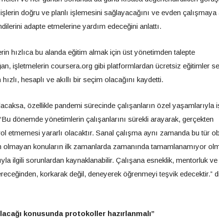
 işlerin doğru ve planlı işlemesini sağlayacağını ve evden çalışmaya 
endilerini adapte etmelerine yardım edeceğini anlattı.
lerin hızlıca bu alanda eğitim almak için üst yönetimden talepte
n, işletmelerin coursera.org gibi platformlardan ücretsiz eğitimler s
 hızlı, hesaplı ve akıllı bir seçim olacağını kaydetti.
acaksa, özellikle pandemi sürecinde çalışanların özel yaşamlarıyla i
, “Bu dönemde yönetimlerin çalışanlarını sürekli arayarak, gerçekten
trol etmemesi yararlı olacaktır. Sanal çalışma aynı zamanda bu tür o
Elzem olmayan konuların ilk zamanlarda zamanında tamamlanamıyor ol
a ilgili sorunlardan kaynaklanabilir. Çalışana esneklik, mentorluk ve
receğinden, korkarak değil, deneyerek öğrenmeyi teşvik edecektir.” d
ılacağı konusunda protokoller hazırlanmalı”