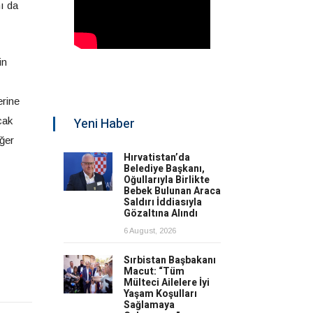
ı da
in
erine
Yeni Haber
cak
iğer
Hırvatistan’da
Belediye Başkanı,
Oğullarıyla Birlikte
Bebek Bulunan Araca
Saldırı İddiasıyla
Gözaltına Alındı
6 August, 2026
Sırbistan Başbakanı
Macut: “Tüm
Mülteci Ailelere İyi
Yaşam Koşulları
Sağlamaya