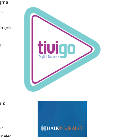
uşma
a,
an çok
r
siz
le
şmeler