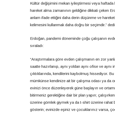
Kültür değişimini mekan iyileştirmesi veya haftada
hareket alma zamanının geldiğine dikkati çeken Erdo
anlam ifade ettiğini daha derin düşünme ve hareket
kelimesini kullanmak daha doğru bir seçimdir.” dedi
Erdoğan, pandemi döneminde çoğu çalışanın evde o
sıraladı:
“Araştırmalara göre evden çalışmanın en zor yanlarınd
saatte hazırlanıp, aynı yoldan aynı ofise ve aynı 
çıktıklarında, kendilerini kaybolmuş hissediyor. Bu 
mümkünse kendinize ait bir çalışma odası ya da or
evinizi önce düzenleyerek güne başlayın ve ortamı
bitirmeniz gerektiğine dair bir plan yapın; çalışırk
üzerine gömlek giymek ya da t-shirt üzerine rahat b
gösterin; evinizde eşiniz ve çocuklarınız varsa, ç