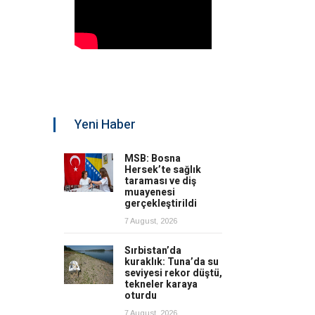
Yeni Haber
MSB: Bosna
Hersek’te sağlık
taraması ve diş
muayenesi
gerçekleştirildi
7 August, 2026
Sırbistan’da
kuraklık: Tuna’da su
seviyesi rekor düştü,
tekneler karaya
oturdu
7 August, 2026