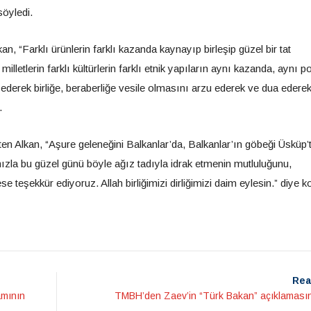
söyledi.
, “Farklı ürünlerin farklı kazanda kaynayıp birleşip güzel bir tat
milletlerin farklı kültürlerin farklı etnik yapıların aynı kazanda, aynı p
t ederek birliğe, beraberliğe vesile olmasını arzu ederek ve dua edere
.
eten Alkan, “Aşure geleneğini Balkanlar’da, Balkanlar’ın göbeği Üsküp’
zla bu güzel günü böyle ağız tadıyla idrak etmenin mutluluğunu,
e teşekkür ediyoruz. Allah birliğimizi dirliğimizi daim eylesin.” diye k
Rea
amının
TMBH’den Zaev’in “Türk Bakan” açıklamasın