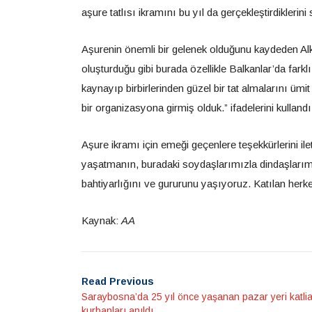
aşure tatlısı ikramını bu yıl da gerçekleştirdiklerini 
Aşurenin önemli bir gelenek olduğunu kaydeden Alkan
oluşturduğu gibi burada özellikle Balkanlar’da farklı 
kaynayıp birbirlerinden güzel bir tat almalarını ümi
bir organizasyona girmiş olduk.” ifadelerini kullandı
Aşure ikramı için emeği geçenlere teşekkürlerini il
yaşatmanın, buradaki soydaşlarımızla dindaşlarımı
bahtiyarlığını ve gururunu yaşıyoruz. Katılan herkes
Kaynak:
AA
Read Previous
Saraybosna’da 25 yıl önce yaşanan pazar yeri katli
kurbanları anıldı