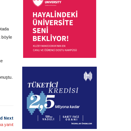
otada
k böyle
te
onuştu.
d Next
a yanıt