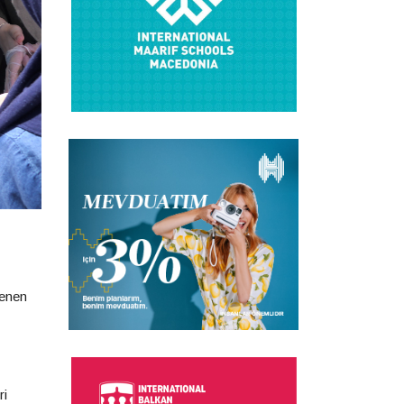
lenen
ri