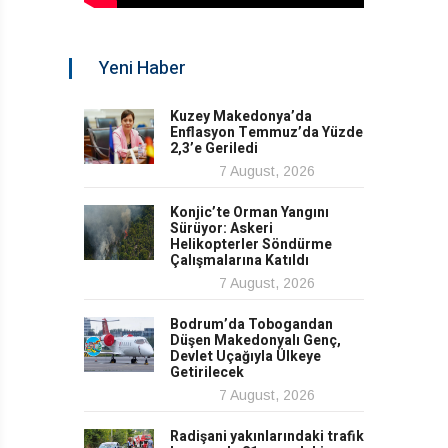
Yeni Haber
Kuzey Makedonya’da
Enflasyon Temmuz’da Yüzde
2,3’e Geriledi
7 August, 2026
Konjic’te Orman Yangını
Sürüyor: Askeri
Helikopterler Söndürme
Çalışmalarına Katıldı
7 August, 2026
Bodrum’da Tobogandan
Düşen Makedonyalı Genç,
Devlet Uçağıyla Ülkeye
Getirilecek
7 August, 2026
Radişani yakınlarındaki trafik