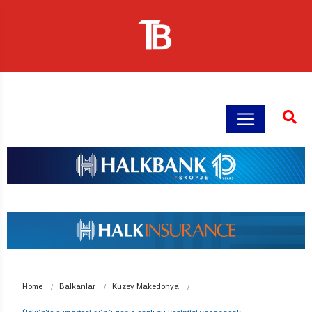
Home
Balkanlar
Kuzey Makedonya