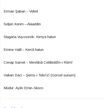
Erman Şaban – Veled
Selpin Kerim – Alaaddin
Slagana Vuyosevik- Kimya hatun
Emine Halil – Kerrâ hatun
Cenap Samet – Mevlânâ Celâleddîn-i Rûmî
Hakan Daci – Şems-i Tebrîzî (Görsel sunum)
Müdür: Aylin Emin-Skoro