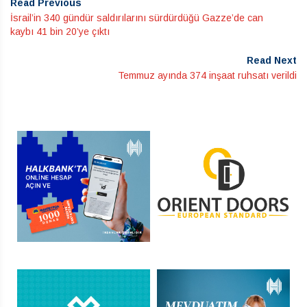
Read Previous
İsrail’in 340 gündür saldırılarını sürdürdüğü Gazze’de can
kaybı 41 bin 20’ye çıktı
Read Next
Temmuz ayında 374 inşaat ruhsatı verildi