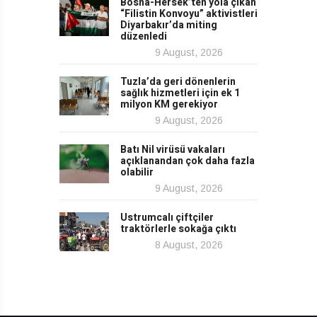
Bosna-Hersek’ten yola çıkan
“Filistin Konvoyu” aktivistleri
Diyarbakır’da miting
düzenledi
9 August, 2026
Tuzla’da geri dönenlerin
sağlık hizmetleri için ek 1
milyon KM gerekiyor
9 August, 2026
Batı Nil virüsü vakaları
açıklanandan çok daha fazla
olabilir
9 August, 2026
Ustrumcalı çiftçiler
traktörlerle sokağa çıktı
8 August, 2026