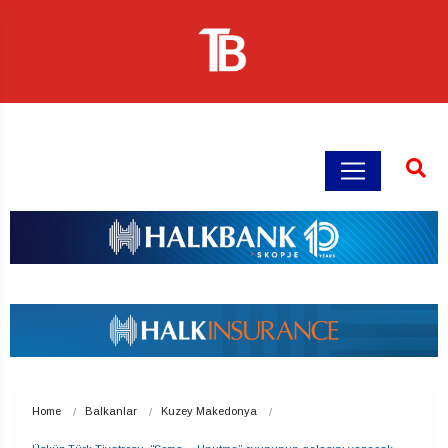
Home
Balkanlar
Kuzey Makedonya