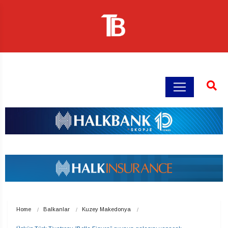
Home
Balkanlar
Kuzey Makedonya