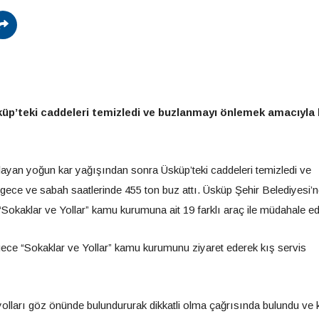
küp’teki caddeleri temizledi ve buzlanmayı önlemek amacıyla k
şlayan yoğun kar yağışından sonra Üsküp’teki caddeleri temizledi ve
gece ve sabah saatlerinde 455 ton buz attı. Üsküp Şehir Belediyesi’
i “Sokaklar ve Yollar” kamu kurumuna ait 19 farklı araç ile müdahale edi
ece “Sokaklar ve Yollar” kamu kurumunu ziyaret ederek kış servis
yolları göz önünde bulundururak dikkatli olma çağrısında bulundu ve 