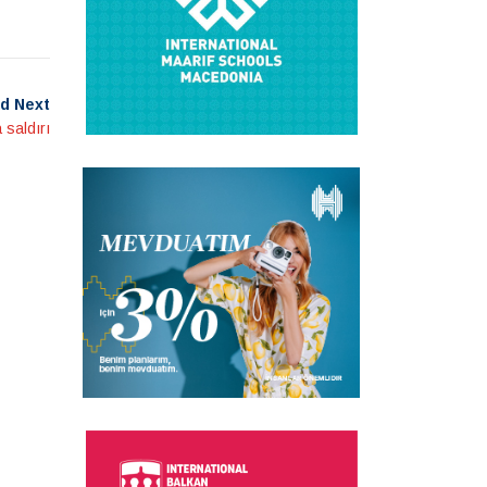
d Next
saldırı