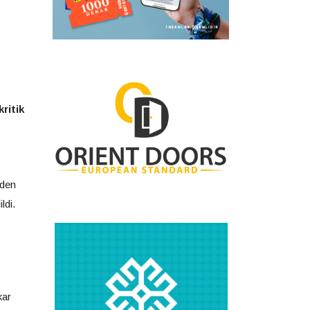
ritik
nden
ldi.
kar