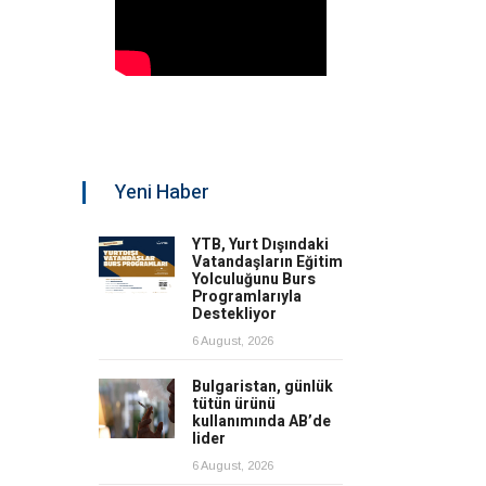
Yeni Haber
YTB, Yurt Dışındaki
Vatandaşların Eğitim
Yolculuğunu Burs
Programlarıyla
Destekliyor
6 August, 2026
Bulgaristan, günlük
tütün ürünü
kullanımında AB’de
lider
6 August, 2026