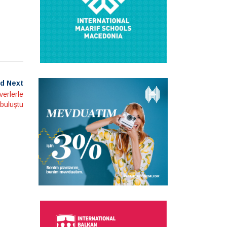
d Next
verlerle
buluştu