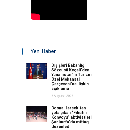
Yeni Haber
Dışişleri Bakanlığı
Sözcüsü Keçeli’den
Yunanistan’ın Turizm
Özel Mekansal
Çerçevesi’ne ilişkin
açıklama
8 August, 2026
Bosna Hersek’ten
yola çıkan “Filistin
Konvoyu” aktivistleri
Şanlıurfa’da miting
düzenledi