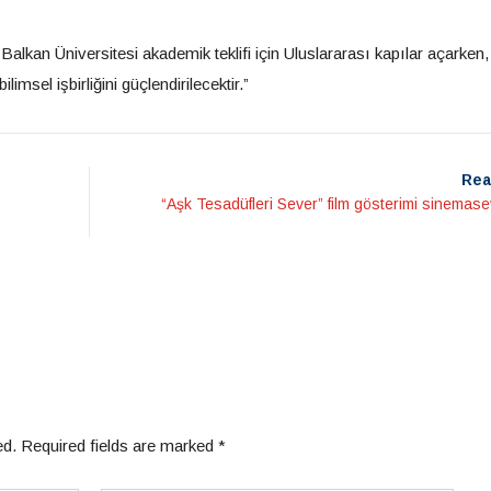
lkan Üniversitesi akademik teklifi için Uluslararası kapılar açarken,
ilimsel işbirliğini güçlendirilecektir.”
Rea
“Aşk Tesadüfleri Sever” film gösterimi sinemase
ed.
Required fields are marked
*