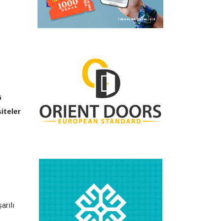
6
iteler
arılı