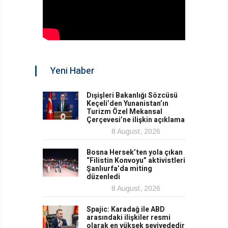
Yeni Haber
Dışişleri Bakanlığı Sözcüsü
Keçeli’den Yunanistan’ın
Turizm Özel Mekansal
Çerçevesi’ne ilişkin açıklama
8 August, 2026
Bosna Hersek’ten yola çıkan
“Filistin Konvoyu” aktivistleri
Şanlıurfa’da miting
düzenledi
8 August, 2026
Spajic: Karadağ ile ABD
arasındaki ilişkiler resmi
olarak en yüksek seviyededir