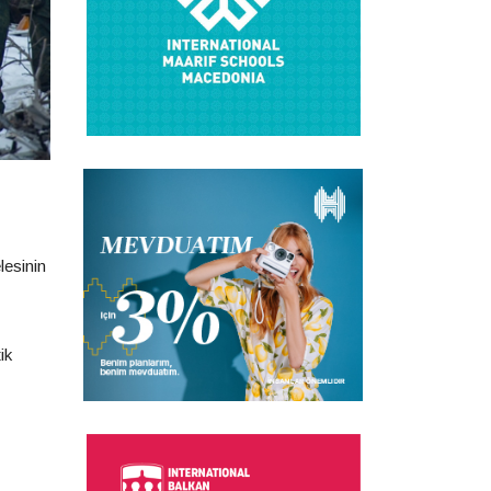
esinin
ik