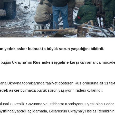
n yedek asker bulmakta büyük sorun yaşadığını bildirdi.
 bugün Ukrayna’nın
Rus askeri işgaline karşı
kahramanca mücadel
ana Ukrayna topraklarında faaliyet gösteren Rus ordusuna ait 31 takt
edek asker
bulmakta büyük sorun yaşıyor.” ifadesi kullanıldı.
Ulusal Güvenlik, Savunma ve İstihbarat Komisyonu üyesi olan Fedor
yayınında yaptığı açıklamada, Belarus’un Ukrayna’yı istilası tehdidinin