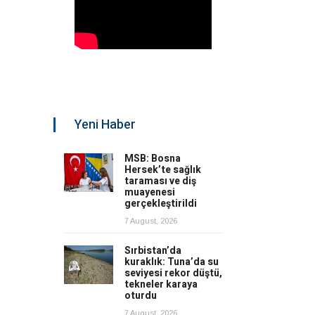
Yeni Haber
MSB: Bosna
Hersek’te sağlık
taraması ve diş
muayenesi
gerçekleştirildi
7 August, 2026
Sırbistan’da
kuraklık: Tuna’da su
seviyesi rekor düştü,
tekneler karaya
oturdu
7 August, 2026