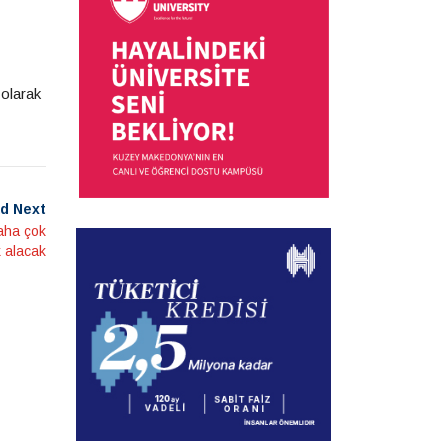
 olarak
d Next
daha çok
 alacak