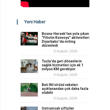
Yeni Haber
Bosna-Hersek’ten yola çıkan
“Filistin Konvoyu” aktivistleri
Diyarbakır’da miting
düzenledi
9 August, 2026
Tuzla’da geri dönenlerin
sağlık hizmetleri için ek 1
milyon KM gerekiyor
9 August, 2026
Batı Nil virüsü vakaları
açıklanandan çok daha fazla
olabilir
9 August, 2026
Ustrumcalı çiftçiler