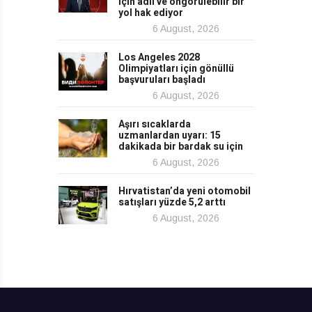
için adil ve öngörülebilir bir
yol hak ediyor
6 August, 2026
Los Angeles 2028
Olimpiyatları için gönüllü
başvuruları başladı
6 August, 2026
Aşırı sıcaklarda
uzmanlardan uyarı: 15
dakikada bir bardak su için
6 August, 2026
Hırvatistan’da yeni otomobil
satışları yüzde 5,2 arttı
6 August, 2026