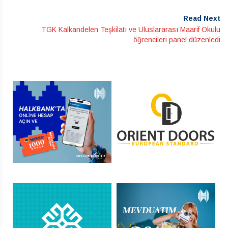
Read Next
TGK Kalkandelen Teşkilatı ve Uluslararası Maarif Okulu
öğrencileri panel düzenledi