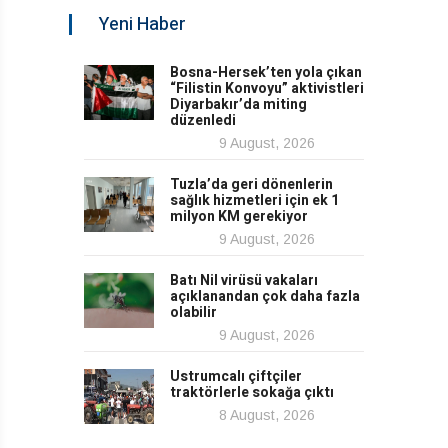
Yeni Haber
Bosna-Hersek’ten yola çıkan
“Filistin Konvoyu” aktivistleri
Diyarbakır’da miting
düzenledi
9 August, 2026
Tuzla’da geri dönenlerin
sağlık hizmetleri için ek 1
milyon KM gerekiyor
9 August, 2026
Batı Nil virüsü vakaları
açıklanandan çok daha fazla
olabilir
9 August, 2026
Ustrumcalı çiftçiler
traktörlerle sokağa çıktı
8 August, 2026