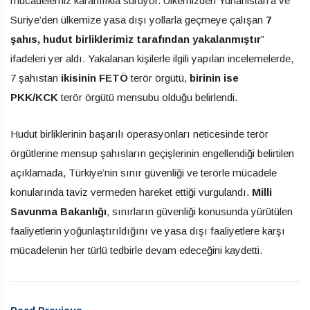
mücadelemiz kararlılıkla sürüyor. Ülkemizden Yunanistan’a ve
Suriye’den ülkemize yasa dışı yollarla geçmeye çalışan
7
şahıs, hudut birliklerimiz tarafından yakalanmıştır
”
ifadeleri yer aldı. Yakalanan kişilerle ilgili yapılan incelemelerde,
7 şahıstan
ikisinin FETÖ
terör örgütü,
birinin ise
PKK/KCK
terör örgütü mensubu olduğu belirlendi.
Hudut birliklerinin başarılı operasyonları neticesinde terör
örgütlerine mensup şahısların geçişlerinin engellendiği belirtilen
açıklamada, Türkiye’nin sınır güvenliği ve terörle mücadele
konularında taviz vermeden hareket ettiği vurgulandı.
Milli
Savunma Bakanlığı
, sınırların güvenliği konusunda yürütülen
faaliyetlerin yoğunlaştırıldığını ve yasa dışı faaliyetlere karşı
mücadelenin her türlü tedbirle devam edeceğini kaydetti.