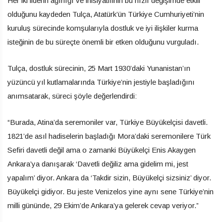
Her iki liderin ağırlığı ve inisiyatifinin bu hızlı değişimde etkili
olduğunu kaydeden Tulça, Atatürk’ün Türkiye Cumhuriyeti’nin
kuruluş sürecinde komşularıyla dostluk ve iyi ilişkiler kurma
isteğinin de bu süreçte önemli bir etken olduğunu vurguladı.
Tulça, dostluk sürecinin, 25 Mart 1930’daki Yunanistan’ın
yüzüncü yıl kutlamalarında Türkiye’nin jestiyle başladığını
anımsatarak, süreci şöyle değerlendirdi:
“Burada, Atina’da seremoniler var, Türkiye Büyükelçisi davetli.
1821’de asıl hadiselerin başladığı Mora’daki seremonilere Türk
Sefiri davetli değil ama o zamanki Büyükelçi Enis Akaygen
Ankara’ya danışarak ‘Davetli değiliz ama gidelim mi, jest
yapalım’ diyor. Ankara da ‘Takdir sizin, Büyükelçi sizsiniz’ diyor.
Büyükelçi gidiyor. Bu jeste Venizelos yine aynı sene Türkiye’nin
milli gününde, 29 Ekim’de Ankara’ya gelerek cevap veriyor.”