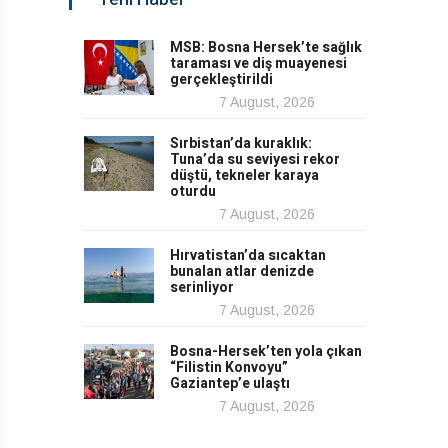
MSB: Bosna Hersek’te sağlık
taraması ve diş muayenesi
gerçekleştirildi
7 August, 2026
Sırbistan’da kuraklık:
Tuna’da su seviyesi rekor
düştü, tekneler karaya
oturdu
7 August, 2026
Hırvatistan’da sıcaktan
bunalan atlar denizde
serinliyor
7 August, 2026
Bosna-Hersek’ten yola çıkan
“Filistin Konvoyu”
Gaziantep’e ulaştı
7 August, 2026