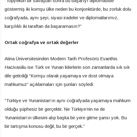
“Topyekün bir savaştan sonra bu başarıyı diplomaside
göstermiş iki komşu ülke neden bu konjonktürde, bu zorluk dolu
coğrafyada, aynı şeyi, siyasi iradeler ve diplomatlarımız,
karşılıklı iki taraftan da başaramasın?”
Ortak coğrafya ve ortak değerler
Atina Üniversitesinden Modern Tarih Profesörü Evanthis
Hacivasiliu ise Türk ve Yunan liderlerin son zamanlarda sık sık
dile getirdiği “Komşu olarak yaşamaya ve dost olmaya
mahkumuz” açıklamaları için şunları söyledi:
“Türkiye ve Yunanistan’ın aynı coğrafyada yaşamaya mahkum
olduğu şüphesiz bir gerçektir. Ne Türkiye’nin ne de
Yunanistan’ın ülkesini alıp başka bir yere gitme şansı yok. Bu
bir tartışma konusu değil, bu bir gerçek.”