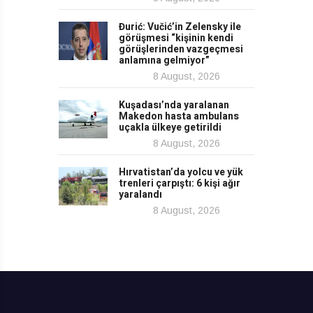
Đurić: Vučić’in Zelensky ile
görüşmesi “kişinin kendi
görüşlerinden vazgeçmesi
anlamına gelmiyor”
8 August, 2026
Kuşadası’nda yaralanan
Makedon hasta ambulans
uçakla ülkeye getirildi
8 August, 2026
Hırvatistan’da yolcu ve yük
trenleri çarpıştı: 6 kişi ağır
yaralandı
8 August, 2026