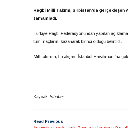
Ragbi Milli Takımı, Sırbistan’da gerçekleşen
tamamladı.
Türkiye Ragbi Federasyonundan yapılan açıklamada
tüm maçlarını kazanarak birinci olduğu belirtildi.
Milli takımın, bu akşam İstanbul Havalimanı’na gel
Kaynak:
trthaber
Read Previous
Arnavutluk’ta yakalanan Thodex’in kurucusu Özer il