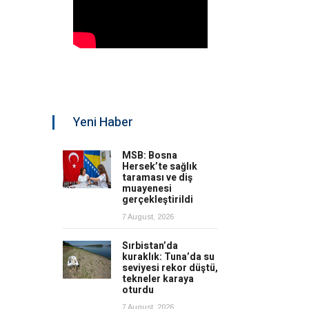
Yeni Haber
MSB: Bosna
Hersek’te sağlık
taraması ve diş
muayenesi
gerçekleştirildi
7 August, 2026
Sırbistan’da
kuraklık: Tuna’da su
seviyesi rekor düştü,
tekneler karaya
oturdu
7 August, 2026