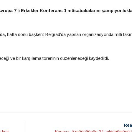
 Avrupa 7’li Erkekler Konferans 1 müsabakalarını şampiyonlukl
, hafta sonu başkent Belgrad’da yapılan organizasyonda milli takı
eceği ve bir karşılama töreninin düzenleneceği kaydedildi.
Rea
k kez
Kosova, özgürlüğünün 24. yıldönümünü k