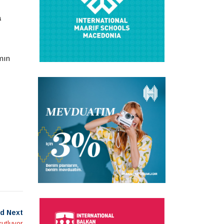
a
mın
d Next
utluyor