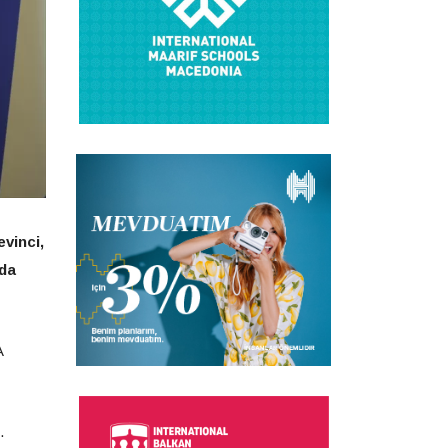
vinci,
ada
A
.