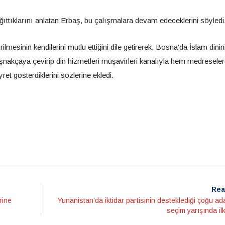
ağıttıklarını anlatan Erbaş, bu çalışmalara devam edeceklerini söyledi
mesinin kendilerini mutlu ettiğini dile getirerek, Bosna’da İslam dinin
Boşnakçaya çevirip din hizmetleri müşavirleri kanalıyla hem medresel
t gösterdiklerini sözlerine ekledi.
Rea
rine
Yunanistan’da iktidar partisinin desteklediği çoğu ad
seçim yarışında il