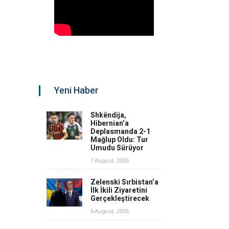
Yeni Haber
Shkëndija,
Hibernian’a
Deplasmanda 2-1
Mağlup Oldu: Tur
Umudu Sürüyor
7 August, 2026
Zelenski Sırbistan’a
İlk İkili Ziyaretini
Gerçekleştirecek
6 August, 2026