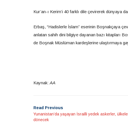
Kur’an-ı Kerim’i 40 farklı dile çevirerek dünyaya d
Erbaş, “Hadislerle İslam” eserinin Boşnakçaya çevril
anlatan sahih dini bilgiye dayanan bazı kitapları 
de Boşnak Müslüman kardeşlerine ulaştırmaya gayre
Kaynak:
AA
Read Previous
Yunanistan’da yaşayan İsrailli yedek askerler, ülkele
dönecek