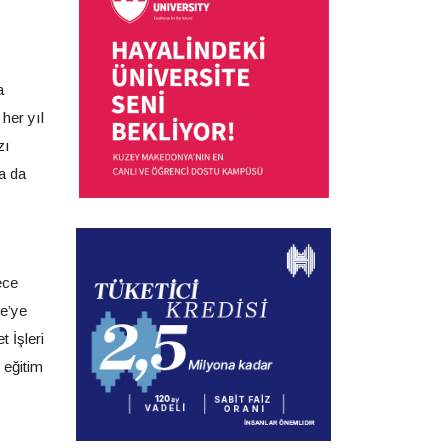
a
 her yıl
zı
ra da
ece
ye’ye
 İşleri
 eğitim