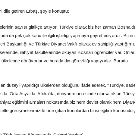
i dile getiren Erbaş, şöyle konuştu:
iselerinin sayısı gittikçe artıyor. Türkiye olarak biz her zaman Bosna’d
ında da pek çok konu ile ilgili işbirliği yapmaya gayret ediyoruz. Bizim
eri Başkanlığı ve Türkiye Diyanet Vakfı olarak ev sahipliği yaptığımı
selerinde, ilahiyat fakültelerinde okuyan Bosnalı öğrenciler var. Onla
a ülkelerine dönüyorlar ve burada din görevliliği yapıyorlar. Burada
in en düzeyli yapıldığı ülkelerden olduğunu ifade ederek, “Türkiye, sad
ar’da, Orta Asya’da, Afrika’da, dünyanın neresinde olursa olsun Türki
lahiyat eğitimini almaları noktasında biz hem devlet olarak hem Diyanet
setle görüşmelerimizde öne çıkan konulardan birisi eğitim konusudur,
lk Türk, benim öğrencimdir, Selami Yurdan”