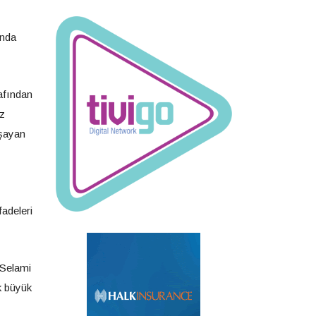
ında
afından
uz
aşayan
fadeleri
 Selami
k büyük