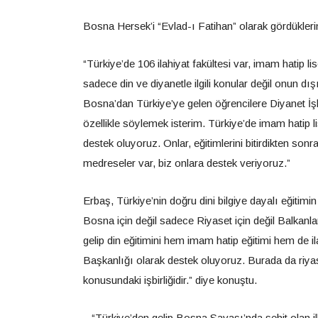
Bosna Hersek’i “Evlad-ı Fatihan” olarak gördüklerin
“Türkiye’de 106 ilahiyat fakültesi var, imam hatip l
sadece din ve diyanetle ilgili konular değil onun dış
Bosna’dan Türkiye’ye gelen öğrencilere Diyanet İşl
özellikle söylemek isterim. Türkiye’de imam hatip li
destek oluyoruz. Onlar, eğitimlerini bitirdikten sonr
medreseler var, biz onlara destek veriyoruz.”
Erbaş, Türkiye’nin doğru dini bilgiye dayalı eğitim
Bosna için değil sadece Riyaset için değil Balkanl
gelip din eğitimini hem imam hatip eğitimi hem de i
Başkanlığı olarak destek oluyoruz. Burada da riya
konusundaki işbirliğidir.” diye konuştu.
– “Türkiye’den gelip Bosna Savaşı’nda şehit olan i