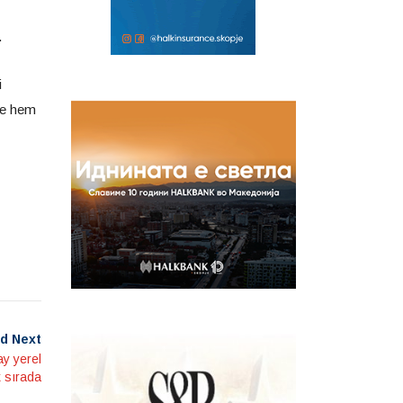
.
i
ere hem
d Next
ay yerel
k sırada