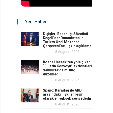
Yeni Haber
Dışişleri Bakanlığı Sözcüsü
Keçeli’den Yunanistan’ın
Turizm Özel Mekansal
Çerçevesi’ne ilişkin açıklama
8 August, 2026
Bosna Hersek’ten yola çıkan
“Filistin Konvoyu” aktivistleri
Şanlıurfa’da miting
düzenledi
8 August, 2026
Spajic: Karadağ ile ABD
arasındaki ilişkiler resmi
olarak en yüksek seviyededir
8 August, 2026