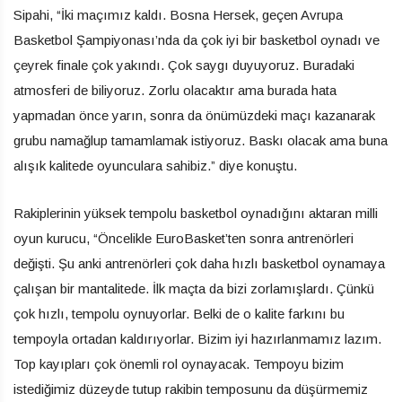
Sipahi, “İki maçımız kaldı. Bosna Hersek, geçen Avrupa
Basketbol Şampiyonası’nda da çok iyi bir basketbol oynadı ve
çeyrek finale çok yakındı. Çok saygı duyuyoruz. Buradaki
atmosferi de biliyoruz. Zorlu olacaktır ama burada hata
yapmadan önce yarın, sonra da önümüzdeki maçı kazanarak
grubu namağlup tamamlamak istiyoruz. Baskı olacak ama buna
alışık kalitede oyunculara sahibiz.” diye konuştu.
Rakiplerinin yüksek tempolu basketbol oynadığını aktaran milli
oyun kurucu, “Öncelikle EuroBasket’ten sonra antrenörleri
değişti. Şu anki antrenörleri çok daha hızlı basketbol oynamaya
çalışan bir mantalitede. İlk maçta da bizi zorlamışlardı. Çünkü
çok hızlı, tempolu oynuyorlar. Belki de o kalite farkını bu
tempoyla ortadan kaldırıyorlar. Bizim iyi hazırlanmamız lazım.
Top kayıpları çok önemli rol oynayacak. Tempoyu bizim
istediğimiz düzeyde tutup rakibin temposunu da düşürmemiz