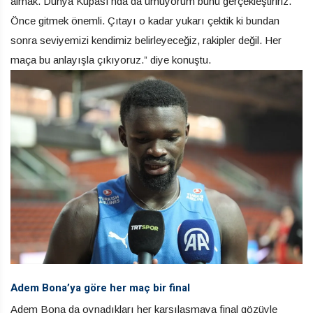
almak. Dünya Kupası’nda da umuyorum bunu gerçekleştiririz.
Önce gitmek önemli. Çıtayı o kadar yukarı çektik ki bundan
sonra seviyemizi kendimiz belirleyeceğiz, rakipler değil. Her
maça bu anlayışla çıkıyoruz.” diye konuştu.
Adem Bona’ya göre her maç bir final
Adem Bona da oynadıkları her karşılaşmaya final gözüyle