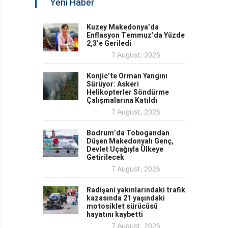
Yeni Haber
Kuzey Makedonya’da
Enflasyon Temmuz’da Yüzde
2,3’e Geriledi
7 August, 2026
Konjic’te Orman Yangını
Sürüyor: Askeri
Helikopterler Söndürme
Çalışmalarına Katıldı
7 August, 2026
Bodrum’da Tobogandan
Düşen Makedonyalı Genç,
Devlet Uçağıyla Ülkeye
Getirilecek
7 August, 2026
Radişani yakınlarındaki trafik
kazasında 21 yaşındaki
motosiklet sürücüsü
hayatını kaybetti
7 August, 2026