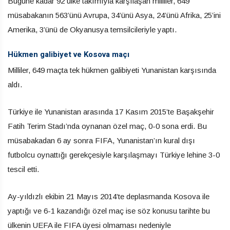
Bugüne kadar 92 ülke takımıyla karşılaşan milliler, 649
müsabakanın 563’ünü Avrupa, 34’ünü Asya, 24’ünü Afrika, 25’ini
Amerika, 3’ünü de Okyanusya temsilcileriyle yaptı.
Hükmen galibiyet ve Kosova maçı
Milliler, 649 maçta tek hükmen galibiyeti Yunanistan karşısında
aldı.
Türkiye ile Yunanistan arasında 17 Kasım 2015’te Başakşehir
Fatih Terim Stadı’nda oynanan özel maç, 0-0 sona erdi. Bu
müsabakadan 6 ay sonra FIFA, Yunanistan’ın kural dışı
futbolcu oynattığı gerekçesiyle karşılaşmayı Türkiye lehine 3-0
tescil etti.
Ay-yıldızlı ekibin 21 Mayıs 2014’te deplasmanda Kosova ile
yaptığı ve 6-1 kazandığı özel maç ise söz konusu tarihte bu
ülkenin UEFA ile FIFA üyesi olmaması nedeniyle