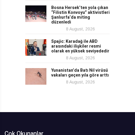
Bosna Hersek’ten yola çıkan
“Filistin Konvoyu” aktivistleri
Şanlıurfa’da miting
düzenledi
8 August, 2026
Spajic: Karadağ ile ABD
arasındaki ilişkiler resmi
olarak en yüksek seviyededir
8 August, 2026
Yunanistan’da Batı Nil virüsü
vakaları geçen yıla göre arttı
8 August, 2026
Çok Okunanlar