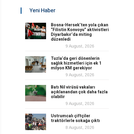
Yeni Haber
Bosna-Hersek’ten yola çıkan
“Filistin Konvoyu” aktivistleri
Diyarbakır’da miting
düzenledi
9 August, 2026
Tuzla’da geri dönenlerin
sağlık hizmetleri için ek 1
milyon KM gerekiyor
9 August, 2026
Batı Nil virüsü vakaları
açıklanandan çok daha fazla
olabilir
9 August, 2026
Ustrumcalı çiftçiler
traktörlerle sokağa çıktı
8 August, 2026