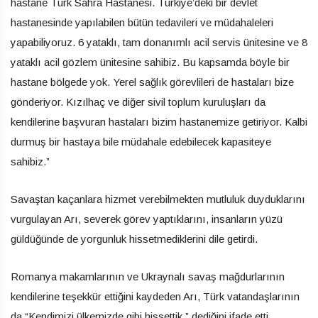
hastane Türk Sahra Hastanesi. Türkiye’deki bir devlet
hastanesinde yapılabilen bütün tedavileri ve müdahaleleri
yapabiliyoruz. 6 yataklı, tam donanımlı acil servis ünitesine ve 8
yataklı acil gözlem ünitesine sahibiz. Bu kapsamda böyle bir
hastane bölgede yok. Yerel sağlık görevlileri de hastaları bize
gönderiyor. Kızılhaç ve diğer sivil toplum kuruluşları da
kendilerine başvuran hastaları bizim hastanemize getiriyor. Kalbi
durmuş bir hastaya bile müdahale edebilecek kapasiteye
sahibiz.”
Savaştan kaçanlara hizmet verebilmekten mutluluk duyduklarını
vurgulayan Arı, severek görev yaptıklarını, insanların yüzü
güldüğünde de yorgunluk hissetmediklerini dile getirdi.
Romanya makamlarının ve Ukraynalı savaş mağdurlarının
kendilerine teşekkür ettiğini kaydeden Arı, Türk vatandaşlarının
da “Kendimizi ülkemizde gibi hissettik.” dediğini ifade etti.