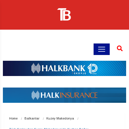
Home
Balkanlar
Kuzey Makedonya