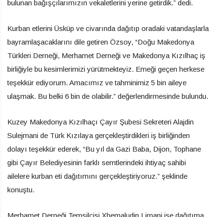
bulunan bağışçılarımızın vekaletlerini yerine getirdik.” dedi.
Kurban etlerini Üsküp ve civarında dağıtıp oradaki vatandaşlarla
bayramlaşacaklarını dile getiren Özsoy, “Doğu Makedonya
Türkleri Derneği, Merhamet Derneği ve Makedonya Kızılhaç iş
birliğiyle bu kesimlerimizi yürütmekteyiz. Emeği geçen herkese
teşekkür ediyorum. Amacımız ve tahminimiz 5 bin aileye
ulaşmak. Bu belki 6 bin de olabilir.” değerlendirmesinde bulundu.
Kuzey Makedonya Kızılhaçı Çayır Şubesi Sekreteri Alajdin
Sulejmani de Türk Kızılaya gerçekleştirdikleri iş birliğinden
dolayı teşekkür ederek, “Bu yıl da Gazi Baba, Dijon, Tophane
gibi Çayır Belediyesinin farklı semtlerindeki ihtiyaç sahibi
ailelere kurban eti dağıtımını gerçekleştiriyoruz.” şeklinde
konuştu.
Merhamet Derneği Temsilcisi Xhemaludin Limani ise dağıtıma