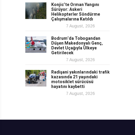
Konjic’te Orman Yangını
Sürüyor: Askeri
Helikopterler Söndürme
Çalışmalarına Katıldı
7 August, 2026
Bodrum’da Tobogandan
Düşen Makedonyalı Genç,
Devlet Uçağıyla Ülkeye
Getirilecek
7 August, 2026
Radişani yakınlarındaki trafik
kazasında 21 yaşındaki
motosiklet sürücüsü
hayatını kaybetti
7 August, 2026