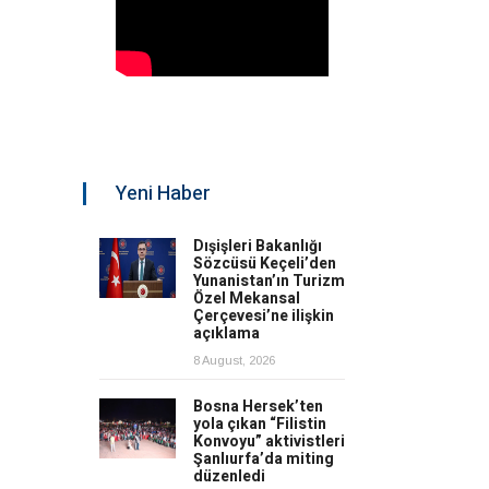
Yeni Haber
Dışişleri Bakanlığı
Sözcüsü Keçeli’den
Yunanistan’ın Turizm
Özel Mekansal
Çerçevesi’ne ilişkin
açıklama
8 August, 2026
Bosna Hersek’ten
yola çıkan “Filistin
Konvoyu” aktivistleri
Şanlıurfa’da miting
düzenledi