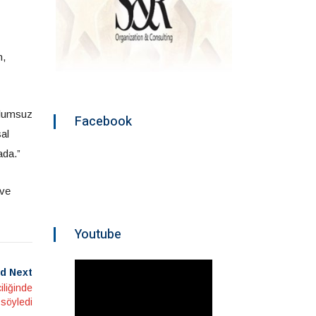
n,
 olumsuz
Facebook
sal
ada.”
 ve
Youtube
d Next
iliğinde
 söyledi