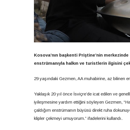
Kosova’nın başkenti Priştine’nin merkezinde
enstrümanıyla halkın ve turistlerin ilgisini çek
29 yaşındaki Gezmen, AA muhabirine, az bilinen ens
Yaklaşık 20 yıl önce İsviçre’de icat edilen ve gene
iyileşmesine yardım ettiğini söyleyen Gezmen, “H
çaldığım enstrümanın büyüsü direkt ruha dokunuyor
klipler çekmeyi umuyorum.” ifadelerini kullandı.