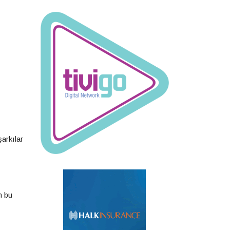
arkılar
m bu