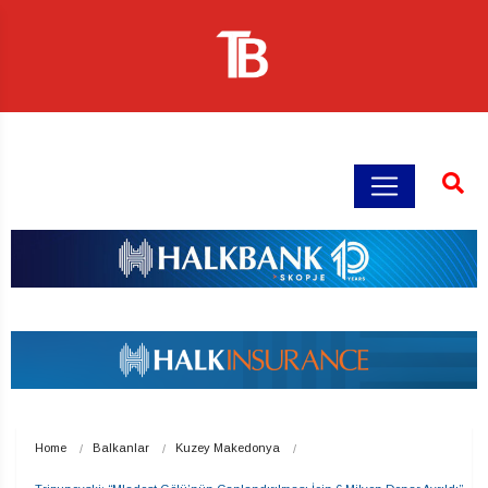
Home
Balkanlar
Kuzey Makedonya