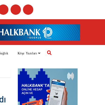
Sağlık
Köşe Yazıları
dı