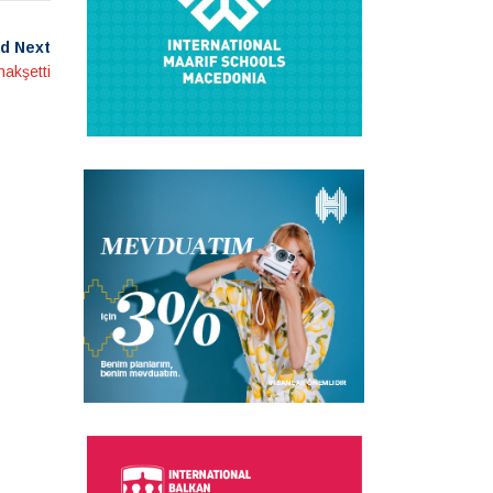
d Next
nakşetti