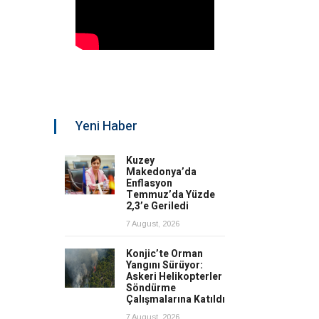
Yeni Haber
Kuzey
Makedonya’da
Enflasyon
Temmuz’da Yüzde
2,3’e Geriledi
7 August, 2026
Konjic’te Orman
Yangını Sürüyor:
Askeri Helikopterler
Söndürme
Çalışmalarına Katıldı
7 August, 2026