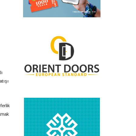
lı
atışı
ferlik
lamak